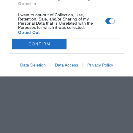
Opted In
Wie ist die Anreise und der Einlass geregelt
I want to opt-out of Collection, Use,
Retention, Sale, and/or Sharing of my
Personal Data that Is Unrelated with the
Gibt es Informationen zu Barrierefreiheit und
Purposes for which it was collected.
Service
Opted Out
CONFIRM
Was kostet ein Ticket
Data Deletion
Data Access
Privacy Policy