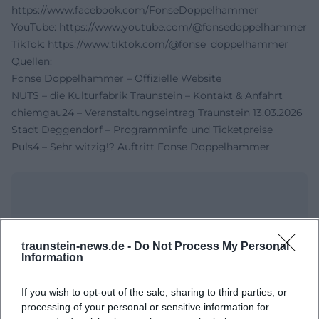
https://www.facebook.com/FonseDoppelhammer
YouTube:
https://www.youtube.com/@fonsedoppelhammer
TikTok:
https://www.tiktok.com/@fonse_doppelhammer
Quellen:
Fonse Doppelhammer – Offizielle Website
NUTS – die Kulturfabrik Traunstein – Kontakt & Anfahrt
chiemgau24 – Veranstaltungseintrag Traunstein 13.03.2026
Stadt Deggendorf – Programminfo und Ticketpreise
Puls4 – Sehr witzig!? Auftritt Fonse Doppelhammer
traunstein-news.de -
Do Not Process My Personal
Information
If you wish to opt-out of the sale, sharing to third parties, or
processing of your personal or sensitive information for
Map unavailable