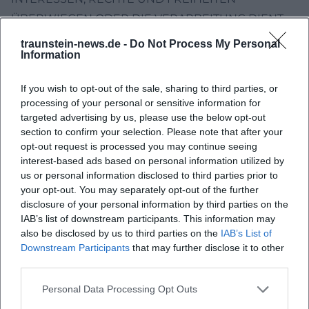
ÜBERWIEGEN ODER DIE VERARBEITUNG DIENT
DER GELTENDMACHUNG, AUSÜBUNG ODER
traunstein-news.de -
Do Not Process My Personal
Information
VERTEIDIGUNG VON RECHTSANSPRÜCHEN
(WIDERSPRUCH NACH ART. 21 ABS. 1 DSGVO).
If you wish to opt-out of the sale, sharing to third parties, or
WERDEN IHRE PERSONENBEZOGENEN DATEN
processing of your personal or sensitive information for
VERARBEITET, UM DIREKTWERBUNG ZU
targeted advertising by us, please use the below opt-out
section to confirm your selection. Please note that after your
BETREIBEN, SO HABEN SIE DAS RECHT, JEDERZEIT
opt-out request is processed you may continue seeing
WIDERSPRUCH GEGEN DIE VERARBEITUNG SIE
interest-based ads based on personal information utilized by
BETREFFENDER PERSONENBEZOGENER DATEN
us or personal information disclosed to third parties prior to
your opt-out. You may separately opt-out of the further
ZUM ZWECKE DERARTIGER WERBUNG
disclosure of your personal information by third parties on the
EINZULEGEN; DIES GILT AUCH FÜR DAS
IAB’s list of downstream participants. This information may
PROFILING, SOWEIT ES MIT SOLCHER
also be disclosed by us to third parties on the
IAB’s List of
Downstream Participants
that may further disclose it to other
DIREKTWERBUNG IN VERBINDUNG STEHT. WENN
third parties.
SIE WIDERSPRECHEN, WERDEN IHRE
PERSONENBEZOGENEN DATEN ANSCHLIESSEND
Personal Data Processing Opt Outs
NICHT MEHR ZUM ZWECKE DER