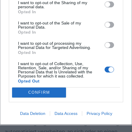
I want to opt-out of the Sharing of my
personal data.
DIREKTWERBUNG VERWENDET (WIDERSPRUCH
Opted In
NACH ART. 21 ABS. 2 DSGVO).
I want to opt-out of the Sale of my
Beschwerde­recht bei der zuständigen Aufsichts­
Personal Data.
Opted In
behörde
Im Falle von Verstößen gegen die DSGVO steht den
I want to opt-out of processing my
Personal Data for Targeted Advertising.
Betroffenen ein Beschwerderecht bei einer
Opted In
Aufsichtsbehörde, insbesondere in dem
I want to opt-out of Collection, Use,
Mitgliedstaat ihres gewöhnlichen Aufenthalts, ihres
Retention, Sale, and/or Sharing of my
Personal Data that Is Unrelated with the
Arbeitsplatzes oder des Orts des mutmaßlichen
Purposes for which it was collected.
Opted Out
Verstoßes zu. Das Beschwerderecht besteht
unbeschadet anderweitiger verwaltungsrechtlicher
CONFIRM
oder gerichtlicher Rechtsbehelfe.
Recht auf Daten­übertrag­barkeit
Data Deletion
Data Access
Privacy Policy
Sie haben das Recht, Daten, die wir auf Grundlage
Ihrer Einwilligung oder in Erfüllung eines Vertrags
automatisiert verarbeiten, an sich oder an einen