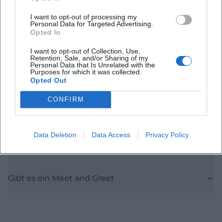
I want to opt-out of processing my
Personal Data for Targeted Advertising.
Wann beginnt die Show und wann ist Einlass
Opted In
I want to opt-out of Collection, Use,
Wie lange dauert der Abend
Retention, Sale, and/or Sharing of my
Personal Data that Is Unrelated with the
Purposes for which it was collected.
Opted Out
Gibt es Sitzplätze und Gastronomie im Saal
CONFIRM
Wie komme ich am besten zum NUTS und wo
parke ich
Data Deletion
Data Access
Privacy Policy
Ist die Veranstaltung barrierefrei
Gibt es ein Meet and Greet