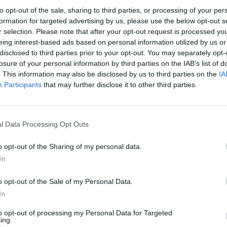
to opt-out of the sale, sharing to third parties, or processing of your per
formation for targeted advertising by us, please use the below opt-out s
r selection. Please note that after your opt-out request is processed y
eing interest-based ads based on personal information utilized by us or
l Services Act - DSA (Verordnung (EU) 2022/265)
disclosed to third parties prior to your opt-out. You may separately opt-
losure of your personal information by third parties on the IAB’s list of
r und Behörden nach Art. 11, 12 DSA erreichen Sie 
. This information may also be disclosed by us to third parties on the
IA
Participants
that may further disclose it to other third parties.
l Data Processing Opt Outs
henden Sprachen sind: Deutsch, Englisch.
o opt-out of the Sharing of my personal data.
In
gemäß § 27 a Umsatzsteuergesetz:
o opt-out of the Sale of my Personal Data.
In
to opt-out of processing my Personal Data for Targeted
ing.