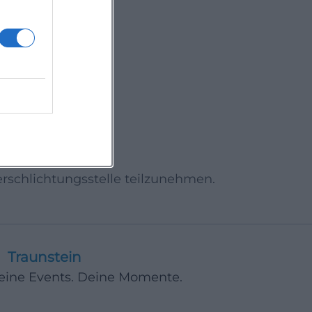
" "}
herschlichtungsstelle teilzunehmen.
Traunstein
Deine Events. Deine Momente.