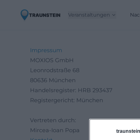
Veranstaltungen
Nac
Impressum
MOXIOS GmbH
Leonrodstraße 68
80636 München
Handelsregister: HRB 293437
Registergericht: München
Vertreten durch:
Mircea-Ioan Popa
traunstei