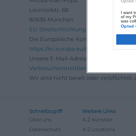
Mircea-Ioan Popa
Opted 
Leonrodstr. 68
I want t
of my P
80636 München
was col
Opted 
EU-Streitschlichtung
Die Europäische Kommission stellt eine 
https://ec.europa.eu/consumers/odr/
.
Unsere E-Mail-Adresse finden Sie obe
Verbraucher­streit­beilegung/Universal­s
Wir sind nicht bereit oder verpflichtet
Schnellzugriff
Weitere Links
Über uns
A-Z Künstler
Datenschutz
A-Z Locations