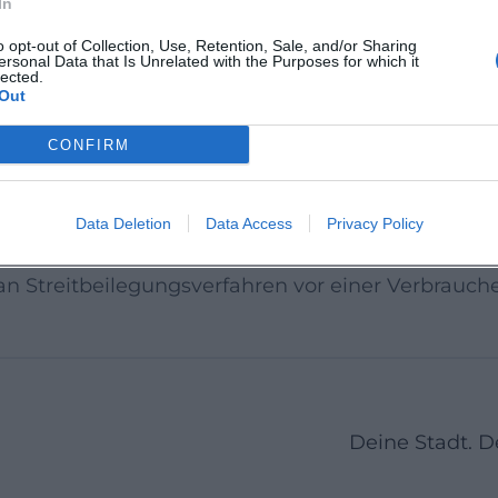
In
o opt-out of Collection, Use, Retention, Sale, and/or Sharing
ersonal Data that Is Unrelated with the Purposes for which it
lected.
Out
Plattform zur Online-Streitbeilegung (OS) bereit:{
CONFIRM
n im Impressum.
Data Deletion
Data Access
Privacy Policy
chlichtungs­stelle
, an Streitbeilegungsverfahren vor einer Verbrauc
Deine Stadt. 