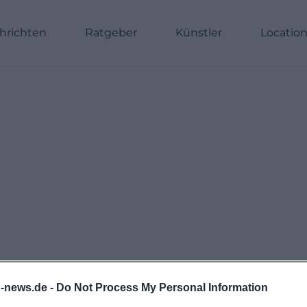
hrichten
Ratgeber
Künstler
Locatio
n-news.de -
Do Not Process My Personal Information