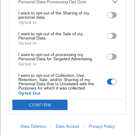
Personal Data Processing Opt Outs
I want to opt-out of the Sharing of my
personal data.
Opted In
I want to opt-out of the Sale of my
Personal Data.
Opted In
Häufig gestellte Fragen
I want to opt-out of processing my
Personal Data for Targeted Advertising.
Opted In
I want to opt-out of Collection, Use,
Wann beginnt das Konzert und wie lange dauert
Retention, Sale, and/or Sharing of my
es
Personal Data that Is Unrelated with the
Purposes for which it was collected.
Opted Out
Gibt es eine Einlasszeit im NUTS
CONFIRM
Wo findet das Konzert statt
Data Deletion
Data Access
Privacy Policy