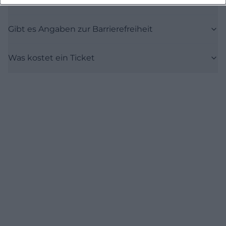
Wie ist die Anfahrt und das Parken geregelt
Gibt es Angaben zur Barrierefreiheit
Was kostet ein Ticket