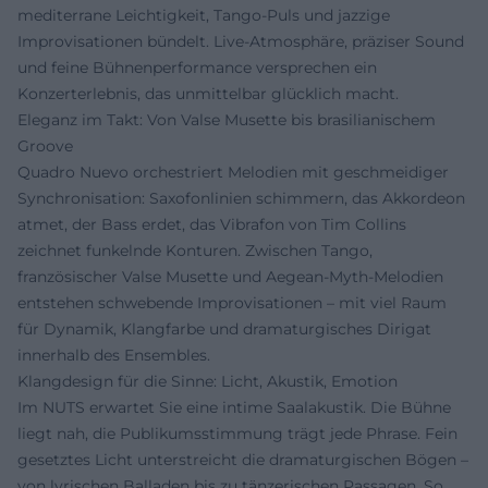
mediterrane Leichtigkeit, Tango-Puls und jazzige
Improvisationen bündelt. Live-Atmosphäre, präziser Sound
und feine Bühnenperformance versprechen ein
Konzerterlebnis, das unmittelbar glücklich macht.
Eleganz im Takt: Von Valse Musette bis brasilianischem
Groove
Quadro Nuevo orchestriert Melodien mit geschmeidiger
Synchronisation: Saxofonlinien schimmern, das Akkordeon
atmet, der Bass erdet, das Vibrafon von Tim Collins
zeichnet funkelnde Konturen. Zwischen Tango,
französischer Valse Musette und Aegean-Myth-Melodien
entstehen schwebende Improvisationen – mit viel Raum
für Dynamik, Klangfarbe und dramaturgisches Dirigat
innerhalb des Ensembles.
Klangdesign für die Sinne: Licht, Akustik, Emotion
Im NUTS erwartet Sie eine intime Saalakustik. Die Bühne
liegt nah, die Publikumsstimmung trägt jede Phrase. Fein
gesetztes Licht unterstreicht die dramaturgischen Bögen –
von lyrischen Balladen bis zu tänzerischen Passagen. So