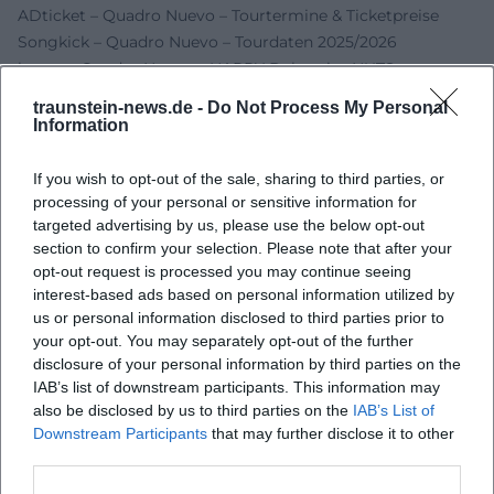
ADticket – Quadro Nuevo – Tourtermine & Ticketpreise
Songkick – Quadro Nuevo – Tourdaten 2025/2026
hey.at – Quadro Nuevo – HAPPY Deluxe im NUTS
(vergangener Termin/Preisreferenz)
traunstein-news.de -
Do Not Process My Personal
Soapbox Gallery – Quadro Nuevo – Social Handle Hinweis
Information
Last.fm – Quadro Nuevo – Externe Links
(Website/Sozialprofile)
If you wish to opt-out of the sale, sharing to third parties, or
processing of your personal or sensitive information for
targeted advertising by us, please use the below opt-out
section to confirm your selection. Please note that after your
opt-out request is processed you may continue seeing
interest-based ads based on personal information utilized by
us or personal information disclosed to third parties prior to
your opt-out. You may separately opt-out of the further
disclosure of your personal information by third parties on the
IAB’s list of downstream participants. This information may
also be disclosed by us to third parties on the
IAB’s List of
Downstream Participants
that may further disclose it to other
Map unavailable
third parties.
Open in Google Maps