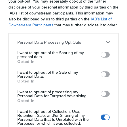
your opt-out. You may separately opt-out of the further
disclosure of your personal information by third parties on the
IAB’s list of downstream participants. This information may
Für welche Altersklassen ist die Mini WM
also be disclosed by us to third parties on the
IAB’s List of
gedacht?
Downstream Participants
that may further disclose it to other
third parties.
Wann und wo findet das Turnier statt?
Personal Data Processing Opt Outs
I want to opt-out of the Sharing of my
personal data.
Wie steht es um Sicherheit und Ablauf?
Opted In
I want to opt-out of the Sale of my
Gibt es eine Altersempfehlung für
Personal Data.
Zuschauerkinder?
Opted In
I want to opt-out of processing my
Personal Data for Targeted Advertising.
Sind Parken, Verpflegung und
Opted In
Wickelmöglichkeiten verfügbar?
I want to opt-out of Collection, Use,
Retention, Sale, and/or Sharing of my
Was kostet die Teilnahme oder der Eintritt?
Personal Data that Is Unrelated with the
Purposes for which it was collected.