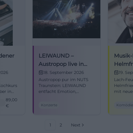
dener
LEIWAUND –
Musik-
Austropop live in
Helmfr
Traunstein
Lüttich
2026
18. September 2026
19. Se
Austropop pur im NUTS
Lach-Feu
raus m
Kochkurs
Traunstein: LEIWAUND
Helmfrie
zweit
er in
entfacht Emotion,
mit neu
 Genuss,
Harmonie und Live-
Kabarett.
89,00
nale
Atmosphäre. 18.09.2026,
Uhr. Ein
Konzerte
Komödi
€
Tisch.
20:00 Uhr. Tickets beim
zentrums
hkurs
Veranstalter – erlebe den
Lachen, 
Sound jetzt live!
sichere d
1
2
Next
#Austropop
#Trauns