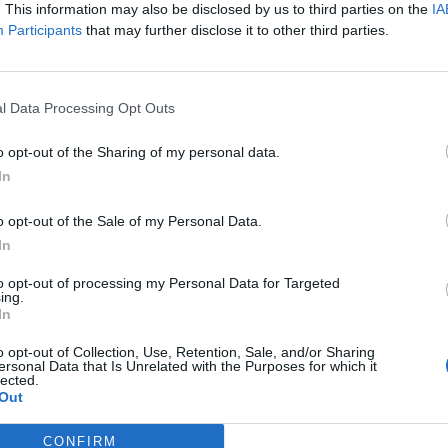
. This information may also be disclosed by us to third parties on the
IA
Participants
that may further disclose it to other third parties.
l Data Processing Opt Outs
Kunstvolle
Trauns
o opt-out of the Sharing of my personal data.
rte:
Sommerferien -
Somme
In
t
Sommeratelier
Motto 
2026
7. September 2026
7. Sep
o opt-out of the Sale of my Personal Data.
erke in
Ein kreativer Ferientag für
Romantik
aedt
VII
 Nicolas
Kinder in Traunstein:
Besetzun
In
 Corti
ancesco
Malen, Land Art und Natur
Traunste
unstein
to opt-out of processing my Personal Data for Targeted
pur im Sommeratelier. Am
Sommerk
55,00
€
Kinder
Konzerte
ing.
9.2026,
07.09.2026, 55 €.
schließe
In
mermusik
#Familienzeit
und Bra
Kulturfo
o opt-out of Collection, Use, Retention, Sale, and/or Sharing
#Kamme
ersonal Data that Is Unrelated with the Purposes for which it
lected.
#Traunst
Out
CONFIRM