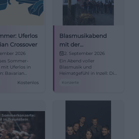
mmer: Uferlos
Blasmusikabend
rian Crossover
mit der
Musikkapelle Inzell
tember 2026
2. September 2026
oses Sommer-
Ein Abend voller
mit Uferlos in
Blasmusik und
in: Bavarian
Heimatgefühl in Inzell: Die
, starke Live-
Musikkapelle Inzell spielt
Kostenlos
Konzerte
re, mitten auf
im Gasthof Schmelz live.
platz. 2.09.2026,
02.09.2026, 19:00 Uhr.
 Eintritt frei.
#Blasmusik
 mitswingen,
!
mmerTraunstein