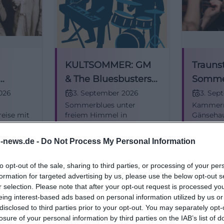
KULTSOMMER: GM
Trauns
& The Bluesbusters –
Somme
g und
Boogie, Swing &
Quatuo
026
3. September 2026
3. Sep
Sommerblues unter
Kammerm
Rock'n'Roll
Trauns
reise mit
freiem Himmel in
Gänsehau
busters
Traunstein: GM & The
spielt in
iner
Bluesbusters mit Boogie,
Kurtág u
€
Kostenlos
Konzerte
Konzerte
n-news.de -
Do Not Process My Personal Information
Swing & Rock'n'Roll. Do,
03.09.202
intritt
03.09.2026, 18:00–20:30,
live erle
Eintritt frei. Tanzbare
#Kamme
to opt-out of the sale, sharing to third parties, or processing of your per
Grooves, echtes Live-
formation for targeted advertising by us, please use the below opt-out s
Feeling – komm vorbei!
r selection. Please note that after your opt-out request is processed y
#KulTSommer
eing interest-based ads based on personal information utilized by us or
disclosed to third parties prior to your opt-out. You may separately opt-
losure of your personal information by third parties on the IAB’s list of