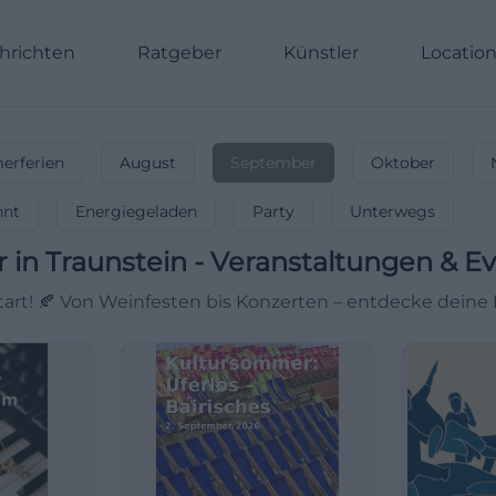
hrichten
Ratgeber
Künstler
Locatio
rferien
August
September
Oktober
nnt
Energiegeladen
Party
Unterwegs
r
in
Traunstein
-
Veranstaltungen & E
rt! 🍂 Von Weinfesten bis Konzerten – entdecke deine 