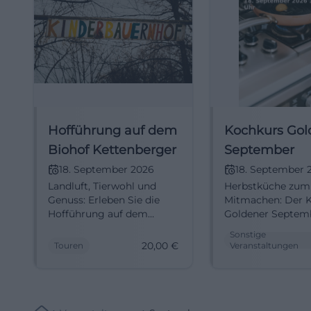
Hofführung auf dem
Kochkurs Gol
Biohof Kettenberger
September
18. September 2026
18. September 
Landluft, Tierwohl und
Herbstküche zum
Genuss: Erleben Sie die
Mitmachen: Der 
Hofführung auf dem
Goldener Septemb
Biohof Kettenberger in
Traunstein bringt
Sonstige
Tittmoning. 18.09.2026, 17–
Wissen und saiso
20,00
€
Touren
Veranstaltungen
19 Uhr, 20 Euro.
Aromen an einen 
Authentische Einblicke,
#Traunstein #Koc
limitierte Plätze – jetzt
anmelden! #BioErlebnis