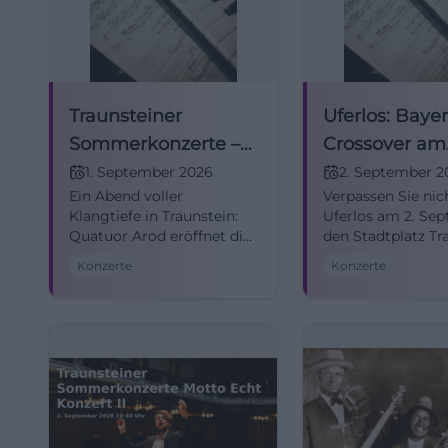
Traunsteiner
Uferlos: Baye
Sommerkonzerte –
Crossover am
Motto Echt: Konzert I
Stadtplatz
1. September 2026
2. September 2
Ein Abend voller
Verpassen Sie nic
mit Quatuor Arod
Klangtiefe in Traunstein:
Uferlos am 2. Se
Quatuor Arod eröffnet die
den Stadtplatz Tr
Sommerkonzerte mit
mit bayerischem
Konzerte
Konzerte
Mendelssohn und Enescu.
Crossover rockt. E
#Kammermusik
frei!
#Traunstein