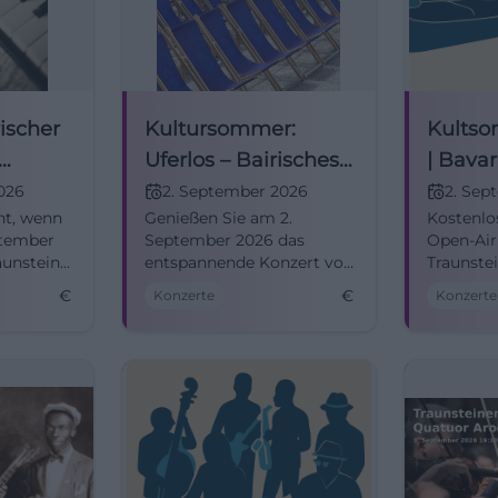
rischer
Kultursommer:
Kultso
Uferlos – Bairisches
| Bava
Crossover
026
2. September 2026
2. Sep
ht, wenn
Genießen Sie am 2.
Kostenl
ptember
September 2026 das
Open-Air 
aunstein
entspannende Konzert von
Traunste
Uferlos auf dem
Crossover
€
€
Konzerte
Konzerte
intritt
Traunsteiner Stadtplatz.
Atmosphä
dem Stadt
18:00 Uhr,
Erleben,
genießen
#Kultso