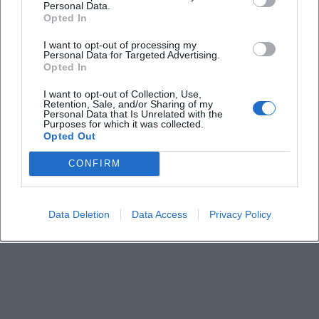
Wann beginnt das Radi-Essen
Personal Data.
Opted In
I want to opt-out of processing my
Wie reise ich am besten an
Personal Data for Targeted Advertising.
Opted In
Welche Produkte werden angeboten
I want to opt-out of Collection, Use,
Retention, Sale, and/or Sharing of my
Personal Data that Is Unrelated with the
Purposes for which it was collected.
Kann ich mit Karte bezahlen
Opted Out
CONFIRM
Findet die Veranstaltung bei Regen statt
Ist der Zugang barrierefrei
Data Deletion
Data Access
Privacy Policy