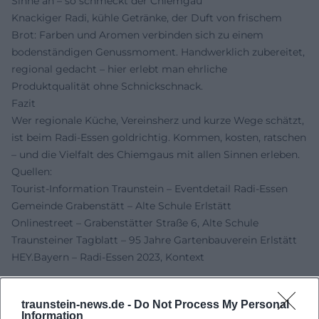
Sinne an – so schmeckt der Chiemgau
Knackiger Radi, kühle Getränke, der Duft von frischem
Brot: Farben und Aromen verbinden sich zu einem
bodenständigen Genussmoment. Handwerklich zubereitet,
regional gedacht – hier erlebt man ehrliche
Produktqualität ohne Schnickschnack.
Fazit
Wer regionale Küche, Vereinsherz und kurze Wege schätzt,
ist beim Radi-Essen goldrichtig. Kommen, kosten, ratschen
– und die Vielfalt des Chiemgaus mit allen Sinnen erleben.
Quellen:
Tourist-Information Traunstein – Eventdetail Radi-Essen
Gemeinde Grabenstätt – Alte Schule Erlstätt
Onlinestreet – Grabenstätter Straße 6, Alte Schule
Traunsteiner Tagblatt – 95 Jahre Gartenbauverein Erlstätt
HEY.Bayern – Radi-Essen 2023, Kontext
traunstein-news.de -
Do Not Process My Personal
Information