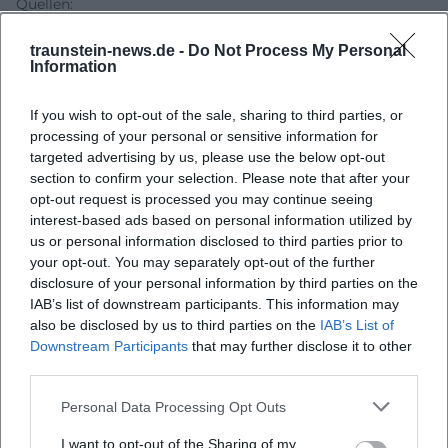
Quellen:
Katholisches Bildungswerk Traunstein - Erzählcafé
traunstein-news.de -
Do Not Process My Personal
Traunstein News - Sailer-Keller Traunstein
Information
Berchtesgadener Land - Brauereikarte Chiemgau
Infomax - Veranstaltungshinweis
If you wish to opt-out of the sale, sharing to third parties, or
processing of your personal or sensitive information for
targeted advertising by us, please use the below opt-out
section to confirm your selection. Please note that after your
opt-out request is processed you may continue seeing
interest-based ads based on personal information utilized by
us or personal information disclosed to third parties prior to
your opt-out. You may separately opt-out of the further
disclosure of your personal information by third parties on the
IAB’s list of downstream participants. This information may
also be disclosed by us to third parties on the
IAB’s List of
Map unavailable
Downstream Participants
that may further disclose it to other
third parties.
Open in Google Maps
Personal Data Processing Opt Outs
I want to opt-out of the Sharing of my