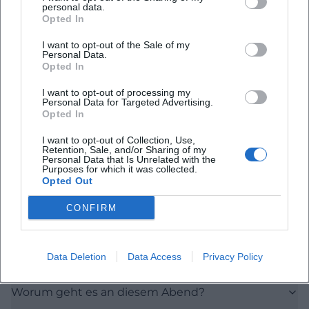
personal data.
Opted In
I want to opt-out of the Sale of my
Personal Data.
Opted In
Häufig gestellte Fragen
I want to opt-out of processing my
Personal Data for Targeted Advertising.
Opted In
Wann findet das Traunsteiner Erzählcafé statt?
I want to opt-out of Collection, Use,
Retention, Sale, and/or Sharing of my
Personal Data that Is Unrelated with the
Purposes for which it was collected.
Wo ist die Veranstaltung?
Opted Out
CONFIRM
Was kostet der Eintritt?
Muss ich mich anmelden?
Data Deletion
Data Access
Privacy Policy
Worum geht es an diesem Abend?