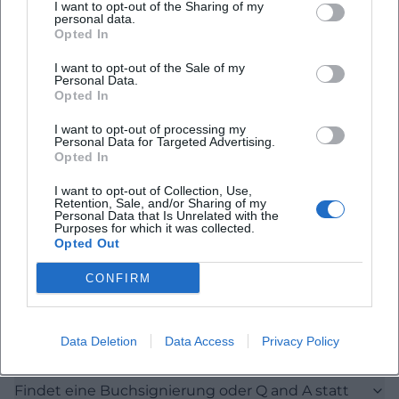
Häufig gestellte Fragen
I want to opt-out of the Sharing of my
personal data.
Opted In
Wann beginnt die Veranstaltung und wann ist
I want to opt-out of the Sale of my
Personal Data.
Einlass
Opted In
I want to opt-out of processing my
Wie lange dauert die Lesung
Personal Data for Targeted Advertising.
Opted In
Gibt es freie Platzwahl
I want to opt-out of Collection, Use,
Retention, Sale, and/or Sharing of my
Personal Data that Is Unrelated with the
Purposes for which it was collected.
Was kosten die Tickets
Opted Out
CONFIRM
Wo erhalte ich Tickets vor Ort und online
Wie ist die Anreise und Parksituation
Data Deletion
Data Access
Privacy Policy
Findet eine Buchsignierung oder Q and A statt