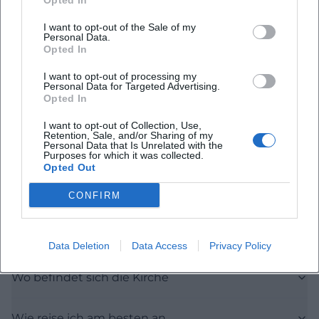
Opted In
I want to opt-out of the Sale of my
Personal Data.
Opted In
Häufig gestellte Fragen
I want to opt-out of processing my
Personal Data for Targeted Advertising.
Opted In
Wann beginnt das Konzert
I want to opt-out of Collection, Use,
Retention, Sale, and/or Sharing of my
Personal Data that Is Unrelated with the
Wie viel kostet der Eintritt
Purposes for which it was collected.
Opted Out
Gibt es eine Sitzplatzreservierung
CONFIRM
Ist die Location barrierefrei
Data Deletion
Data Access
Privacy Policy
Wo befindet sich die Kirche
Wie reise ich am besten an