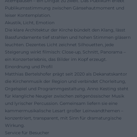
Atempausen – ein Dirigat zu zweit. Das Publikum erlebt
Publikumsstimmung zwischen Gänsehautmoment und
leiser Kontemplation.
Akustik, Licht, Emotion
Die klare Architektur der Kirche bündelt den Klang, lässt
Bassfundamente tief strahlen und hohen Stimmen gläsern
leuchten. Dezentes Licht zeichnet Silhouetten, jede
Steigerung wirkt filmisch: Close-up, Schnitt, Panorama –
ein Konzerterlebnis, das Bilder im Kopf erzeugt.
Einordnung und Profil
Matthias Bertelshofer prägt seit 2020 als Dekanatskantor
die Kirchenmusik der Region und verbindet Chorleitung,
Orgelspiel und Programmgestaltung. Anno Kesting steht
für klangliche Neugier zwischen zeitgenössischer Musik
und lyrischer Percussion. Gemeinsam liefern sie eine
kammermusikalische Lesart großer Leinwandthemen –
konzentriert, transparent, mit Sinn für dramaturgische
Wirkung.
Service für Besucher