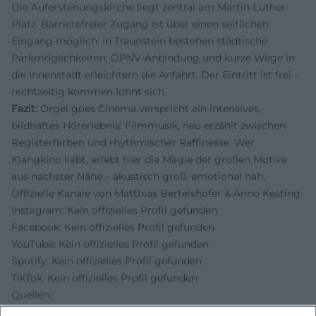
Die Auferstehungskirche liegt zentral am Martin-Luther-
Platz. Barrierefreier Zugang ist über einen seitlichen
Eingang möglich. In Traunstein bestehen städtische
Parkmöglichkeiten; ÖPNV-Anbindung und kurze Wege in
die Innenstadt erleichtern die Anfahrt. Der Eintritt ist frei –
rechtzeitig kommen lohnt sich.
Fazit:
Orgel goes Cinema verspricht ein intensives,
bildhaftes Hörerlebnis: Filmmusik, neu erzählt zwischen
Registerfarben und rhythmischer Raffinesse. Wer
Klangkino liebt, erlebt hier die Magie der großen Motive
aus nächster Nähe – akustisch groß, emotional nah.
Offizielle Kanäle von Matthias Bertelshofer & Anno Kesting:
Instagram: Kein offizielles Profil gefunden
Facebook: Kein offizielles Profil gefunden
YouTube: Kein offizielles Profil gefunden
Spotify: Kein offizielles Profil gefunden
TikTok: Kein offizielles Profil gefunden
Quellen:
Orgel goes Cinema – Tourist-Information Traunstein