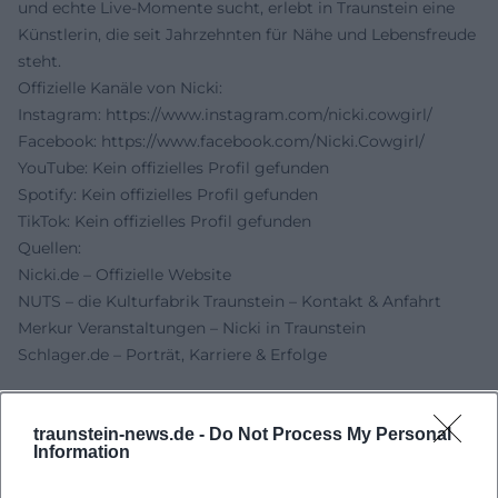
und echte Live-Momente sucht, erlebt in Traunstein eine
Künstlerin, die seit Jahrzehnten für Nähe und Lebensfreude
steht.
Offizielle Kanäle von Nicki:
Instagram:
https://www.instagram.com/nicki.cowgirl/
Facebook:
https://www.facebook.com/Nicki.Cowgirl/
YouTube: Kein offizielles Profil gefunden
Spotify: Kein offizielles Profil gefunden
TikTok: Kein offizielles Profil gefunden
Quellen:
Nicki.de – Offizielle Website
NUTS – die Kulturfabrik Traunstein – Kontakt & Anfahrt
Merkur Veranstaltungen – Nicki in Traunstein
Schlager.de – Porträt, Karriere & Erfolge
traunstein-news.de -
Do Not Process My Personal
Information