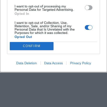
Wo findet das Konzert statt?
I want to opt-out of processing my
Personal Data for Targeted Advertising.
Opted In
Gibt es Informationen zu Ticketpreisen?
I want to opt-out of Collection, Use,
Retention, Sale, and/or Sharing of my
Personal Data that Is Unrelated with the
Wie ist die Anreise und das Parken geregelt?
Purposes for which it was collected.
Opted Out
Gibt es eine Vorband oder spezielle Setlist?
CONFIRM
Ist die Location barrierefrei?
Data Deletion
Data Access
Privacy Policy