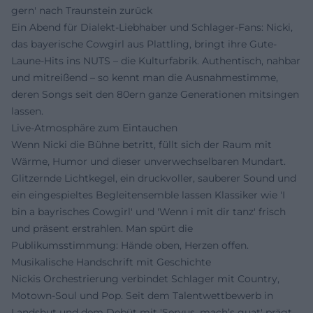
gern' nach Traunstein zurück
Ein Abend für Dialekt-Liebhaber und Schlager-Fans: Nicki,
das bayerische Cowgirl aus Plattling, bringt ihre Gute-
Laune-Hits ins NUTS – die Kulturfabrik. Authentisch, nahbar
und mitreißend – so kennt man die Ausnahmestimme,
deren Songs seit den 80ern ganze Generationen mitsingen
lassen.
Live-Atmosphäre zum Eintauchen
Wenn Nicki die Bühne betritt, füllt sich der Raum mit
Wärme, Humor und dieser unverwechselbaren Mundart.
Glitzernde Lichtkegel, ein druckvoller, sauberer Sound und
ein eingespieltes Begleitensemble lassen Klassiker wie 'I
bin a bayrisches Cowgirl' und 'Wenn i mit dir tanz' frisch
und präsent erstrahlen. Man spürt die
Publikumsstimmung: Hände oben, Herzen offen.
Musikalische Handschrift mit Geschichte
Nickis Orchestrierung verbindet Schlager mit Country,
Motown-Soul und Pop. Seit dem Talentwettbewerb in
Landshut und dem Debüt mit 'Servus, mach’s guat' prägt