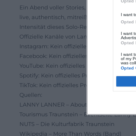
Opted 
Ein Abend voller Stories, Sound und Gefüh
I want t
live, authentisch, mitreißend. Sichern Sie 
Opted 
Intensität dieses Solo-Returns im NUTS.
I want 
Offizielle Kanäle von Lanny Lanner:
Advertis
Opted 
Instagram: Kein offizielles Profil gefunden
I want t
Facebook: Kein offizielles Profil gefunden
of my P
was col
YouTube: Kein offizielles Profil gefunden
Opted 
Spotify: Kein offizielles Profil gefunden
TikTok: Kein offizielles Profil gefunden
Quellen:
LANNY LANNER – About Lanny
Tourismus Traunstein – Eventseite Lanny 
NUTS – Die Kulturfabrik Traunstein
Wikipedia – More Than Words (Band)