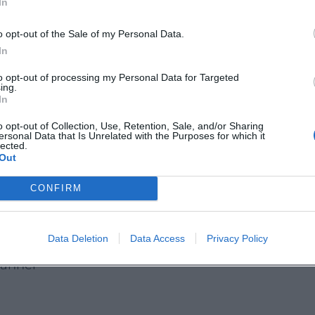
In
l: Lanny Lanner verdichtet Erinnerungen zu Musik
o opt-out of the Sale of my Personal Data.
sich jetzt Ihre Plätze und erleben Sie die besonder
In
to opt-out of processing my Personal Data for Targeted
ing.
In
o opt-out of Collection, Use, Retention, Sale, and/or Sharing
ersonal Data that Is Unrelated with the Purposes for which it
lected.
Out
CONFIRM
Data Deletion
Data Access
Privacy Policy
Lanner