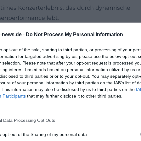
intimes Konzerterlebnis, das durch dynamische
nenperformance lebt.
n-news.de -
Do Not Process My Personal Information
abrik entsteht diese besondere Nähe: Man hört de
er Gestik, spürt die Energie der kleinen Gesten –
to opt-out of the sale, sharing to third parties, or processing of your per
formation for targeted advertising by us, please use the below opt-out s
d beherzte Mitsing-Passagen vereint. Die Live-
r selection. Please note that after your opt-out request is processed y
Stationen hörbar: New York-Jahre, Heimkehr und
eing interest-based ads based on personal information utilized by us or
disclosed to third parties prior to your opt-out. You may separately opt-
n.
losure of your personal information by third parties on the IAB’s list of
. This information may also be disclosed by us to third parties on the
IA
Participants
that may further disclose it to other third parties.
 More Than Words und Produzent aktueller Releas
erfahrung. Kritisch gefeierte Projekte, Radio-
 Apple zurück nach Bayern geben dem Abend
l Data Processing Opt Outs
ndschrift.
o opt-out of the Sharing of my personal data.