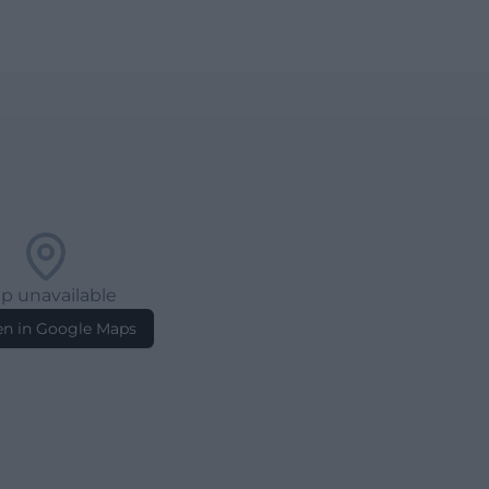
p unavailable
n in Google Maps