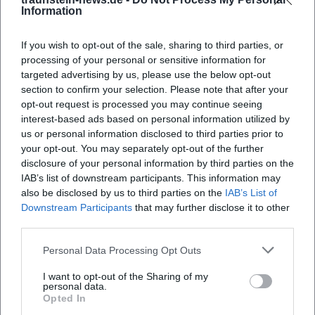
tanzend ausklingen zu lassen. Erlebt das Live-
Information
Konzerterlebnis direkt am Stadtplatz und sichert euch
frühzeitig einen guten Platz vor der Bühne.
If you wish to opt-out of the sale, sharing to third parties, or
Offizielle Kanäle von Cuartuno:
processing of your personal or sensitive information for
Instagram: Kein offizielles Profil gefunden
targeted advertising by us, please use the below opt-out
Facebook: Kein offizielles Profil gefunden
section to confirm your selection. Please note that after your
YouTube: Kein offizielles Profil gefunden
opt-out request is processed you may continue seeing
interest-based ads based on personal information utilized by
Spotify: Kein offizielles Profil gefunden
us or personal information disclosed to third parties prior to
TikTok: Kein offizielles Profil gefunden
your opt-out. You may separately opt-out of the further
Quellen:
disclosure of your personal information by third parties on the
Cuartuno – Die Band (Offizielle Bandseite)
IAB’s list of downstream participants. This information may
Große Kreisstadt Traunstein – Kultsommer
also be disclosed by us to third parties on the
IAB’s List of
Passauer Neue Presse – Konzert mit Cuartuno, 21.07.2025
Downstream Participants
that may further disclose it to other
Kreisaltenheime Traunstein – Band Cuartuno
third parties.
Stadt Traunstein – Parken in Traunstein
Personal Data Processing Opt Outs
Stadtplatzpassage – Anfahrt & Parken
Traunstein News – Stadtplatz fußläufig erreichbar,
I want to opt-out of the Sharing of my
personal data.
barrierearm
Opted In