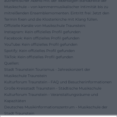
authentischer Abend mit der lebendigen Bandbreite der
Musikschule – von kammermusikalischer Intimität bis zu
mitreißenden Ensemblemomenten. Eintritt frei: Jetzt den
Termin fixen und die Klosterkirche mit Klang füllen.
Offizielle Kanäle von Musikschule Traunstein:
Instagram: Kein offizielles Profil gefunden
Facebook: Kein offizielles Profil gefunden
YouTube: Kein offizielles Profil gefunden
Spotify: Kein offizielles Profil gefunden
TikTok: Kein offizielles Profil gefunden
Quellen:
Stadt Traunstein Tourismus - Jahreskonzert der
Musikschule Traunstein
Kulturforum Traunstein - FAQ und Besucherinformationen
Große Kreisstadt Traunstein - Städtische Musikschule
Kulturforum Traunstein - Veranstaltungsräume und
Kapazitäten
Deutsches Musikinformationszentrum - Musikschule der
Stadt Traunstein