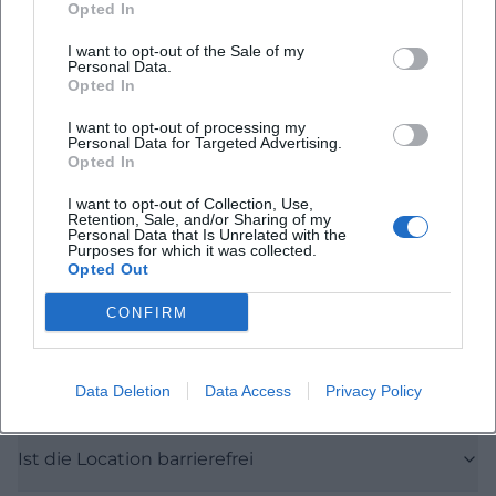
Häufig gestellte Fragen
Opted In
I want to opt-out of the Sale of my
Personal Data.
Opted In
Wann beginnt das Konzert und wie lange dauert
es
I want to opt-out of processing my
Personal Data for Targeted Advertising.
Opted In
Wie viel kosten die Tickets
I want to opt-out of Collection, Use,
Retention, Sale, and/or Sharing of my
Personal Data that Is Unrelated with the
Wo findet das Konzert statt
Purposes for which it was collected.
Opted Out
Wann ist Einlass
CONFIRM
Gibt es Parkmöglichkeiten und Anreise mit dem
Data Deletion
Data Access
Privacy Policy
ÖPNV
Ist die Location barrierefrei