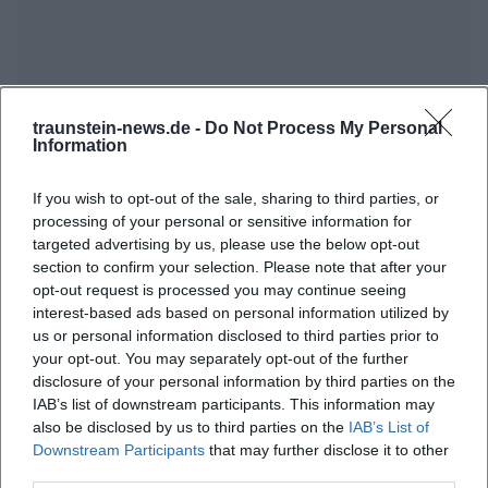
traunstein-news.de -
Do Not Process My Personal
Information
Häufig gestellte Fragen
If you wish to opt-out of the sale, sharing to third parties, or
processing of your personal or sensitive information for
Wann beginnt das Konzert?
targeted advertising by us, please use the below opt-out
section to confirm your selection. Please note that after your
opt-out request is processed you may continue seeing
Wo findet das Konzert statt?
interest-based ads based on personal information utilized by
us or personal information disclosed to third parties prior to
Was kann ich vom Konzert erwarten?
your opt-out. You may separately opt-out of the further
disclosure of your personal information by third parties on the
IAB’s list of downstream participants. This information may
Wie viel kostet der Eintritt?
also be disclosed by us to third parties on the
IAB’s List of
Downstream Participants
that may further disclose it to other
third parties.
Ist der Veranstaltungsort barrierefrei?