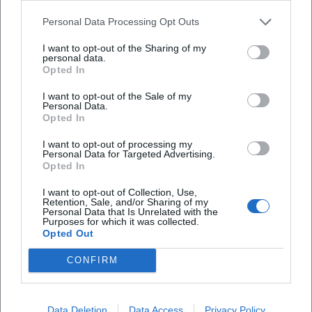
Personal Data Processing Opt Outs
I want to opt-out of the Sharing of my
personal data.
Opted In
Häufig gestellte Fragen
I want to opt-out of the Sale of my
Personal Data.
Opted In
Wann beginnt das Konzert und ab wann ist
I want to opt-out of processing my
Einlass
Personal Data for Targeted Advertising.
Opted In
Wie viel kosten die Tickets
I want to opt-out of Collection, Use,
Retention, Sale, and/or Sharing of my
Personal Data that Is Unrelated with the
Purposes for which it was collected.
Gibt es eine Vorband
Opted Out
CONFIRM
Wie erreiche ich die Location mit oeffentlichen
Verkehrsmitteln
Data Deletion
Data Access
Privacy Policy