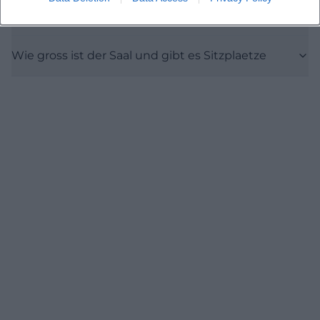
Wo kann ich parken
Wie gross ist der Saal und gibt es Sitzplaetze