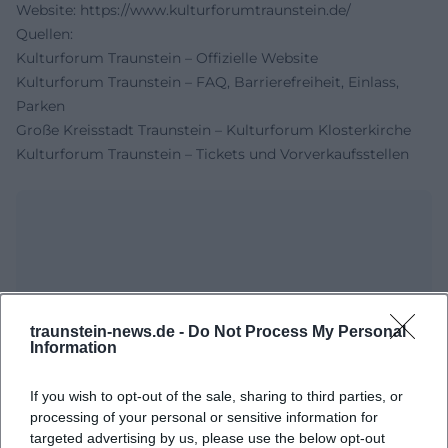
Website:
https://www.kulturforumtraunstein.de/
Quellen:
Kulturforum Traunstein – Offizielle Website
Kulturforum Traunstein – FAQ, Barrierefreiheit, Einlass,
Parken
Große Kreisstadt Traunstein – Kulturforum Klosterkirche
Kulturforum Traunstein – Tickets und Vorverkaufsstellen
traunstein-news.de -
Do Not Process My Personal
Information
Map unavailable
If you wish to opt-out of the sale, sharing to third parties, or
processing of your personal or sensitive information for
Open in Google Maps
targeted advertising by us, please use the below opt-out