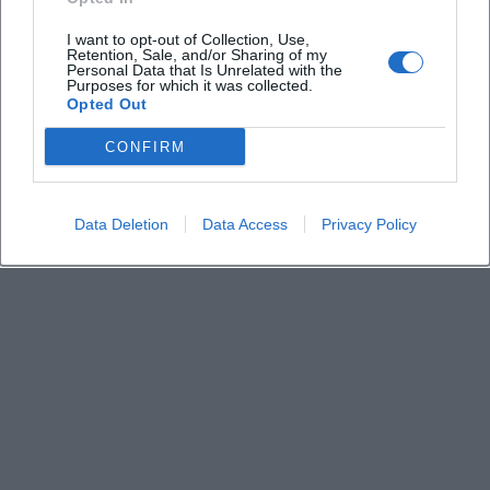
I want to opt-out of Collection, Use,
Retention, Sale, and/or Sharing of my
Gibt es Snacks und Getränke für Kinder
Personal Data that Is Unrelated with the
Purposes for which it was collected.
Opted Out
Wie erhalte ich Tickets und was kostet der
Eintritt
CONFIRM
Data Deletion
Data Access
Privacy Policy