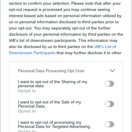
section to confirm your selection. Please note that after your
opt-out request is processed you may continue seeing
interest-based ads based on personal information utilized by
us or personal information disclosed to third parties prior to
your opt-out. You may separately opt-out of the further
disclosure of your personal information by third parties on the
IAB’s list of downstream participants. This information may
also be disclosed by us to third parties on the
IAB’s List of
Häufig gestellte Fragen
Downstream Participants
that may further disclose it to other
third parties.
Personal Data Processing Opt Outs
Für welches Alter eignet sich das Kinderkonzert
I want to opt-out of the Sharing of my
personal data.
Wie sind Einlass und Aufenthaltskomfort
Opted In
organisiert
I want to opt-out of the Sale of my
Personal Data.
Opted In
Ist die Location barrierefrei
I want to opt-out of processing my
Personal Data for Targeted Advertising.
Wie reise ich familienfreundlich an
Opted In