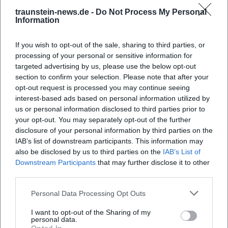
traunstein-news.de -
Do Not Process My Personal
Information
Wann findet der Kurs statt?
If you wish to opt-out of the sale, sharing to third parties, or
Wo findet der Erste Hilfe Kurs statt?
processing of your personal or sensitive information for
targeted advertising by us, please use the below opt-out
section to confirm your selection. Please note that after your
Was erwartet mich bei diesem Kurs?
opt-out request is processed you may continue seeing
interest-based ads based on personal information utilized by
Wieviel kostet die Teilnahme?
us or personal information disclosed to third parties prior to
your opt-out. You may separately opt-out of the further
disclosure of your personal information by third parties on the
Gibt es Parkmöglichkeiten vor Ort?
IAB’s list of downstream participants. This information may
also be disclosed by us to third parties on the
IAB’s List of
Downstream Participants
that may further disclose it to other
Ist die Veranstaltung drinnen oder draußen?
third parties.
Personal Data Processing Opt Outs
I want to opt-out of the Sharing of my
personal data.