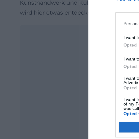
Kunsthandwerk und Kulinarik ist für die ga
wird hier etwas entdecken, das er in voll
Persona
I want t
Opted 
I want t
Opted 
I want 
Advertis
Opted 
Ma
Ope
I want t
of my P
was col
Opted 