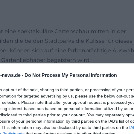
t eine spektakuläre Gartenschau mitten in der
bilden die beiden Stadtparks die Kulisse für dieses
cher können sich auf eine farbenprächtige Auswah
 Gartenliebhaber begeistern wird.
n-news.de -
Do Not Process My Personal Information
tadt künstlerische Darbietungen und
den Besuch zu einem besonderen Erlebnis machen.
to opt-out of the sale, sharing to third parties, or processing of your per
formation for targeted advertising by us, please use the below opt-out s
taktveranstaltung, an der Musik und Unterhaltu
r selection. Please note that after your opt-out request is processed y
eing interest-based ads based on personal information utilized by us or
disclosed to third parties prior to your opt-out. You may separately opt-
losure of your personal information by third parties on the IAB’s list of
anzenfreunde ein Muss. Dank des großen Angebots
. This information may also be disclosed by us to third parties on the
IA
Participants
that may further disclose it to other third parties.