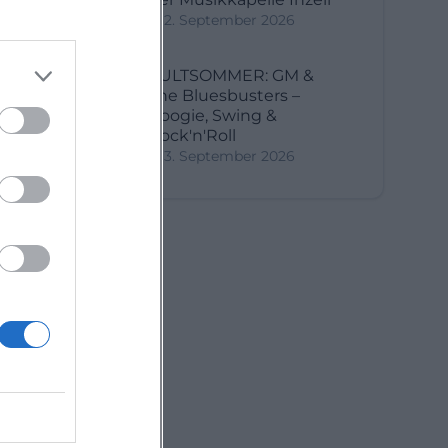
2. September 2026
KULTSOMMER: GM &
The Bluesbusters –
Boogie, Swing &
Rock'n'Roll
3. September 2026