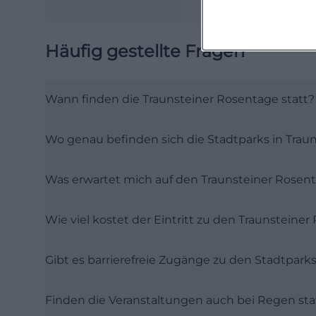
Häufig gestellte Fragen
Wann finden die Traunsteiner Rosentage statt?
Wo genau befinden sich die Stadtparks in Traun
Was erwartet mich auf den Traunsteiner Rosen
Wie viel kostet der Eintritt zu den Traunsteine
Gibt es barrierefreie Zugänge zu den Stadtpark
Finden die Veranstaltungen auch bei Regen sta