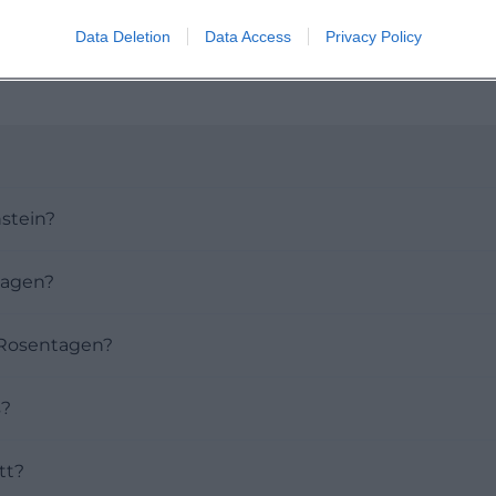
Data Deletion
Data Access
Privacy Policy
stein?
tagen?
r Rosentagen?
s?
tt?