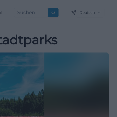
ns
Deutsch
Suchen
tadtparks