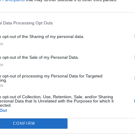
nze Familie etwas dabei. Ob jung oder alt, jeder
en Zügen genießen kann.
l Data Processing Opt Outs
o opt-out of the Sharing of my personal data.
In
o opt-out of the Sale of my Personal Data.
In
to opt-out of processing my Personal Data for Targeted
ing.
In
p unavailable
n in Google Maps
o opt-out of Collection, Use, Retention, Sale, and/or Sharing
ersonal Data that Is Unrelated with the Purposes for which it
lected.
Out
CONFIRM