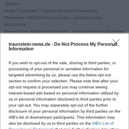
Quellen:
Stadt Traunstein – Georgiritt und Schwerttanz
Deutsche UNESCO-Kommission – Immaterielles
Kulturerbe
Bayerisches Staatsministerium – Immaterielles Kulturerbe
Eintrag
traunstein-news.de -
Do Not Process My Personal
Stadt Traunstein – Parken in Traunstein
Information
Stadt Traunstein – Anreise und Informationen
Stadt Traunstein – Rufbus Fahrpreise
If you wish to opt-out of the sale, sharing to third parties, or
Passauer Neue Presse – Georgiritt und Schwerttanz
processing of your personal or sensitive information for
Schwerttanz Traunstein – Hintergrund und Historie
targeted advertising by us, please use the below opt-out
section to confirm your selection. Please note that after your
opt-out request is processed you may continue seeing
interest-based ads based on personal information utilized by
us or personal information disclosed to third parties prior to
your opt-out. You may separately opt-out of the further
disclosure of your personal information by third parties on the
IAB’s list of downstream participants. This information may
also be disclosed by us to third parties on the
IAB’s List of