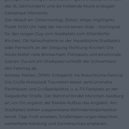
des 16. Jahrhunderts und die treibende Musik erzeugen
Gänsehaut-Momente.
Der Ablauf am Ostermontag: Zeiten, Wege, Highlights
Punkt 10:00 Uhr hebt der Herold seinen Stab – Startsignal
für den langen Zug vom Stadtplatz zum Ettendorfer
Kircherl. Ob Nahaufnahme an der Hauptbühne Stadtplatz
oder Fernsicht an der Steigung Richtung Kircherl: Die
Route bietet viele Blickachsen, Fotospots und emotionale
Szenen. Zurück am Stadtplatz schließt der Schwerttanz
den Feiertag ab.
Anreise, Parken, ÖPNV: Entspannt ins Brauchtums-Festival
Die Große Kreisstadt Traunstein bietet zentrumsnahe
Parkhäuser und Großparkplätze, u. a. P3 Festplatz an der
Siegsdorfer Straße. Der Bahnhof bindet München–Salzburg
an; vor Ort ergänzt der flexible Rufbus das Angebot. Am
Stadtplatz stehen ausgewiesene Behindertenparkplätze
bereit. Tipp: Früh anreisen, Straßensperrungen beachten,
wetterfeste Kleidung und Sonnenschutz einplanen.