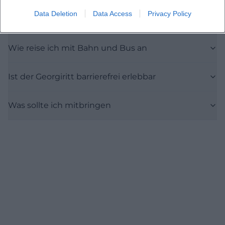
Data Deletion
Data Access
Privacy Policy
Wo kann ich parken
Wie reise ich mit Bahn und Bus an
Ist der Georgiritt barrierefrei erlebbar
Was sollte ich mitbringen