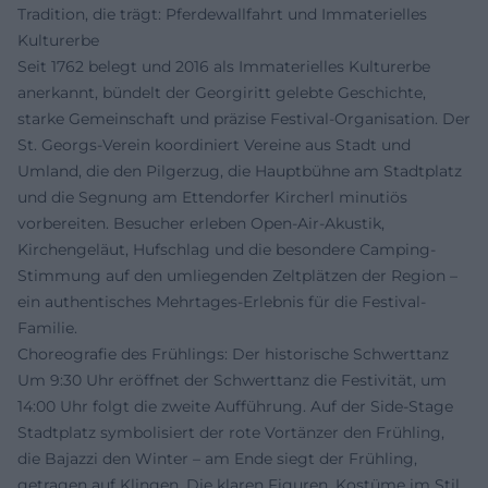
Tradition, die trägt: Pferdewallfahrt und Immaterielles
Kulturerbe
Seit 1762 belegt und 2016 als Immaterielles Kulturerbe
anerkannt, bündelt der Georgiritt gelebte Geschichte,
starke Gemeinschaft und präzise Festival-Organisation. Der
St. Georgs-Verein koordiniert Vereine aus Stadt und
Umland, die den Pilgerzug, die Hauptbühne am Stadtplatz
und die Segnung am Ettendorfer Kircherl minutiös
vorbereiten. Besucher erleben Open-Air-Akustik,
Kirchengeläut, Hufschlag und die besondere Camping-
Stimmung auf den umliegenden Zeltplätzen der Region –
ein authentisches Mehrtages-Erlebnis für die Festival-
Familie.
Choreografie des Frühlings: Der historische Schwerttanz
Um 9:30 Uhr eröffnet der Schwerttanz die Festivität, um
14:00 Uhr folgt die zweite Aufführung. Auf der Side-Stage
Stadtplatz symbolisiert der rote Vortänzer den Frühling,
die Bajazzi den Winter – am Ende siegt der Frühling,
getragen auf Klingen. Die klaren Figuren, Kostüme im Stil