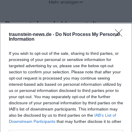
Mehr anzeigen
einem Wasserspiel und einem deutlich ruhigeren,
fußgängerfreundlichen Charakter. Gleichzeitig
Bevorstehende Veranstaltungen
bleibt er ein funktionaler Bestandteil der
Innenstadt, denn auch der Autoverkehr,
traunstein-news.de -
Do Not Process My Personal
Information
Lieferverkehr und kurze Haltemöglichkeiten
wurden in die neue Gestaltung eingebunden.
Keine Veranstaltungen gefunden
If you wish to opt-out of the sale, sharing to third parties, or
([traunstein.de](https://www.traunstein.de/stadt-
processing of your personal or sensitive information for
buerger/aemter-und-
targeted advertising by us, please use the below opt-out
section to confirm your selection. Please note that after your
dienststellen/planenbauen/abteilungen-im-
opt-out request is processed you may continue seeing
rathaus/sanierung-des-maxplatzes/))
interest-based ads based on personal information utilized by
Für Besucher ist der Maxplatz deshalb vor allem ein
us or personal information disclosed to third parties prior to
your opt-out. You may separately opt-out of the further
Ort der Orientierung. Wer sich über Parken, Anfahrt,
disclosure of your personal information by third parties on the
Tiefgarage oder den direkten Weg ins Zentrum
IAB’s list of downstream participants. This information may
informiert, stößt schnell auf ihn oder auf die
also be disclosed by us to third parties on the
IAB’s List of
Downstream Participants
that may further disclose it to other
benachbarten Angebote wie den Karl-Theodor-
third parties.
Platz und die dortige Parkgarage. Wer sich für