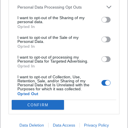
Veranstaltungen, Märkte oder Brauchtum
Personal Data Processing Opt Outs
interessiert, erlebt den Maxplatz als Platz mit
I want to opt-out of the Sharing of my
personal data.
urbaner Atmosphäre und lokalen Highlights. Der
Opted In
Platz steht beispielhaft dafür, wie eine Innenstadt
I want to opt-out of the Sale of my
nicht nur funktionieren, sondern auch einladend
Personal Data.
wirken kann: grün, barrierefrei, verkehrsberuhigt
Opted In
und dennoch zentral. Dass der Maxplatz nach der
I want to opt-out of processing my
Personal Data for Targeted Advertising.
Sanierung als fit für kommende Generationen
Opted In
beschrieben wird, ist daher mehr als ein PR-Satz. Es
I want to opt-out of Collection, Use,
zeigt, dass Traunstein seinen Stadtraum bewusst
Retention, Sale, and/or Sharing of my
Personal Data that Is Unrelated with the
Häufig gestellte Fragen
als lebendigen Mittelpunkt weiterentwickelt hat.
Purposes for which it was collected.
Opted Out
([traunstein.de](https://www.traunstein.de/stadt-
buerger/aemter-und-
Wo liegt der Maxplatz in Traunstein?
CONFIRM
dienststellen/planenbauen/abteilungen-im-
rathaus/sanierung-des-maxplatzes/))
Wo kann ich am Maxplatz parken oder eine
Data Deletion
Data Access
Privacy Policy
Parken, Tiefgarage und Anfahrt am Maxplatz
Tiefgarage nutzen?