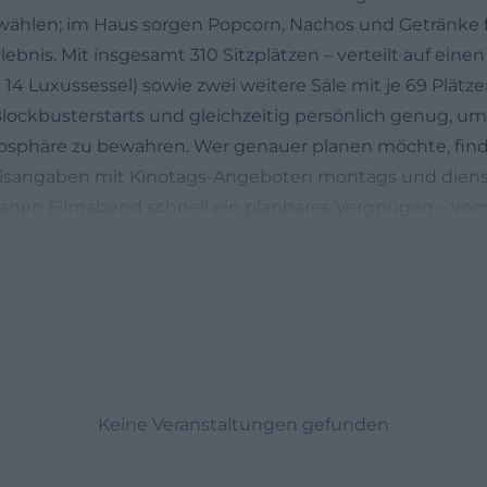
wählen; im Haus sorgen Popcorn, Nachos und Getränke f
lebnis. Mit insgesamt 310 Sitzplätzen – verteilt auf eine
 14 Luxussessel) sowie zwei weitere Säle mit je 69 Plätzen
lockbusterstarts und gleichzeitig persönlich genug, um
sphäre zu bewahren. Wer genauer planen möchte, find
eisangaben mit Kinotags-Angeboten montags und dienst
anen Filmabend schnell ein planbares Vergnügen – vo
ie Ticketbuchung bis hin zur unkomplizierten Anfahrt.
amm und Tickets im Cine Chiemgau Traunstein
planung ist der digitale Einstieg der schnellste Weg: U
n
 steht das komplette Programm mit Filmtiteln, Spielz
 So lassen sich Vorstellungen in 2D und 3D vergleichen
tag oder Filmwunsch auswählen. Besonders praktisch fü
ie klare Struktur der Programmseite sind mehrere Ticke
Keine Veranstaltungen gefunden
h gebucht. Die Kombination aus drei Sälen und moderne
ik sorgt dafür, dass parallel unterschiedliche Genres la