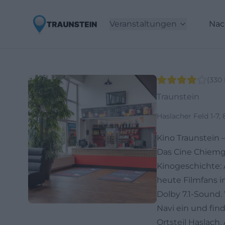
Veranstaltungen
Nac
(
330
Traunstein
Haslacher Feld 1-7,
Kino Traunstein
Das Cine Chiemga
Kinogeschichte:
heute Filmfans 
Dolby 7.1-Sound. 
Navi ein und fin
Ortsteil Haslach.