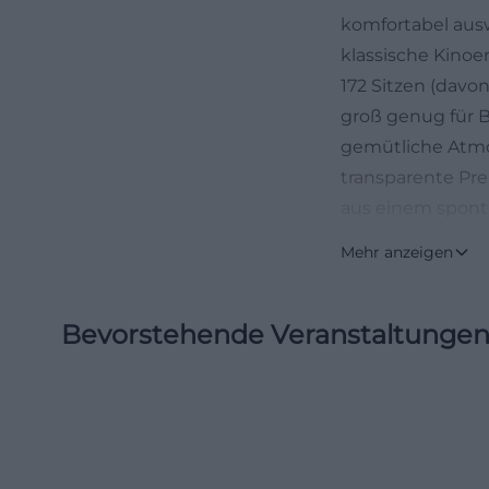
komfortabel aus
klassische Kinoer
172 Sitzen (davon
groß genug für B
gemütliche Atmo
transparente Pr
aus einem spont
Sitzplatz über d
Mehr anzeigen
Aktuelles Progr
Für die Programm
Bevorstehende Veranstaltunge
Programm/Tickets
Formaten bereit.
Uhrzeit, Wochen
Gruppen: Durch d
Vorstellung rasc
Projektionstechn