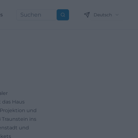
ns
Deutsch
Suchen
aler
t das Haus
Projektion und
 Traunstein ins
nenstadt und
ckets