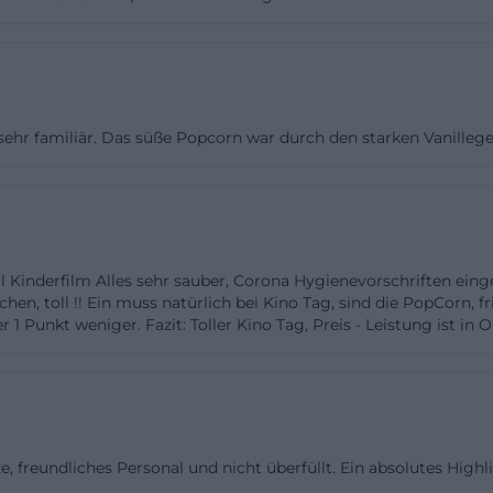
eit anbietet, sollte es zu Spitzenzeiten rund um das
. In Traunstein stehen darüber hinaus Parkhäuser, Groß
enparkplätze zur Verfügung; die Stadt informiert über G
 und Sonderregelungen. Eine für 2025 gültige Besonde
t sehr familiär. Das süße Popcorn war durch den starken Vanilleg
n parken auf öffentlichen, städtischen Parkflächen bis
htig ist dabei das Auslegen der Parkscheibe und die Be
tparkdauer. Wer mit Bahn oder Bus anreist, profitiert v
dung Traunsteins; innerhalb der Stadt erleichtern Busl
erfahrt Richtung Haslach. Praktisch für Ortsunkundige:
l Kinderfilm Alles sehr sauber, Corona Hygienevorschriften eing
 Kinos ist die vollständige Adresse sowie eine Telefonn
hen, toll !! Ein muss natürlich bei Kino Tag, sind die PopCorn, fr
 1 Punkt weniger. Fazit: Toller Kino Tag, Preis - Leistung ist in
kurzfristige Rückfragen, etwa zu kurzfristigen Vorstellun
mpliziert klären. Für einen entspannten Ablauf empfiehl
ten Vorstellungen ein paar Minuten Puffer für die Park
inzuplanen. Durch die Nähe zu Verbrauchermärkten un
ie Wege kurz; zugleich bleibt die Orientierung einfach, 
e, freundliches Personal und nicht überfüllt. Ein absolutes High
ar strukturiert ist. Ob mit Auto, Fahrrad oder zu Fuß: D