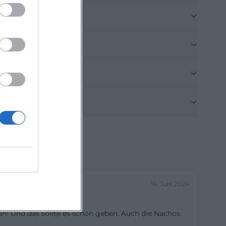
nuss. Da
gerade zu
 buchen. Das
hrend man vor
bar. Wer mit
die Ausfahrt
ach Traunstein
nstein liefert
über eine
gibt und so eine
her, die aus der
14. Juni 2024
 gewerblich
st der P3
fen! Und das sollte es schon geben. Auch die Nachos
s