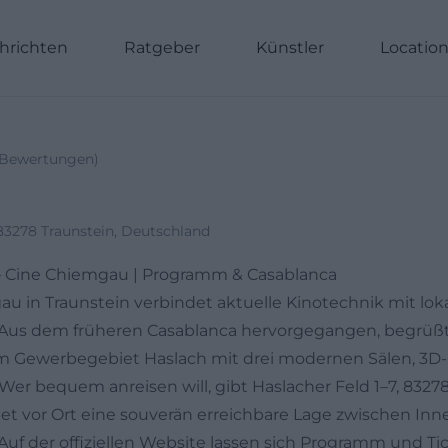
hrichten
Ratgeber
Künstler
Locatio
Bewertungen
)
 83278 Traunstein, Deutschland
 – Cine Chiemgau | Programm & Casablanca
u in Traunstein verbindet aktuelle Kinotechnik mit lok
 Aus dem früheren Casablanca hervorgegangen, begrüß
im Gewerbegebiet Haslach mit drei modernen Sälen, 3D-
Wer bequem anreisen will, gibt Haslacher Feld 1–7, 83278
det vor Ort eine souverän erreichbare Lage zwischen In
 Auf der offiziellen Website lassen sich Programm und Ti