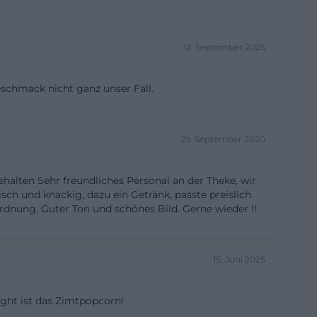
 Gewerbegebiet
parkplätze sowie
12. September 2025
ebühren,
rheit: Fahrzeuge
eschmack nicht ganz unser Fall.
 zu drei Stunden
achtung der
on der guten
29. September 2020
inien und
 Auf der
ehalten Sehr freundliches Personal an der Theke, wir
ummer hinterlegt
isch und knackig, dazu ein Getränk, passte preislich
 Ordnung. Guter Ton und schönes Bild. Gerne wieder !!
gsausfällen oder
t es sich, bei
platzsuche und
15. Juni 2025
d weiteren
weil das Areal
light ist das Zimtpopcorn!
ie Kombination