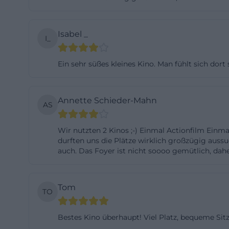
Ausweichmöglichk
lebhafter werden
Isabel _
I_
zahlreiche Straß
Höchstparkdauer
Ein sehr süßes kleines Kino. Man fühlt sich dor
mit E-Kennzeiche
kostenfrei – wic
jeweiligen Höchs
Annette Schieder-Mahn
AS
regionalen Anbin
Radwege die Weit
Wir nutzten 2 Kinos ;-) Einmal Actionfilm Einma
Kontaktseite des
durften uns die Plätze wirklich großzügig aussuc
auch. Das Foyer ist nicht soooo gemütlich, daher
– so lassen sich 
Fundsachen, unko
stark nachgefrag
Tom
TO
den Snackkauf e
Geschäften sind d
Bestes Kino überhaupt! Viel Platz, bequeme Sitz
Haslacher Feld kl