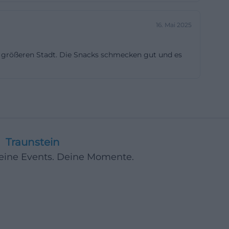
schen
erreichbar.
16. Mai 2025
tzplätzen und
r größeren Stadt. Die Snacks schmecken gut und es
lätzen der
it – ideal für
d mit jeweils 69
e, die mit
 komfortabel
 dem Dialoge klar
Traunstein
rojektion
Deine Events. Deine Momente.
rzugt, kann bei
lungen filtern.
nde Reihen
wand bleibt. Nach
heit und