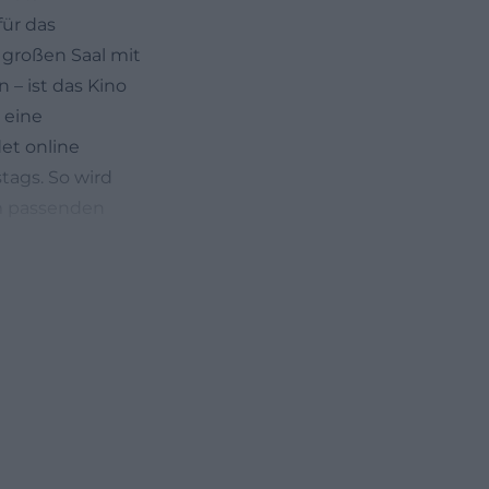
ür das
n großen Saal mit
 – ist das Kino
 eine
et online
ags. So wird
m passenden
nter
eiten und
 und nach
r Familien und
ts für dieselbe
r
ufen können –