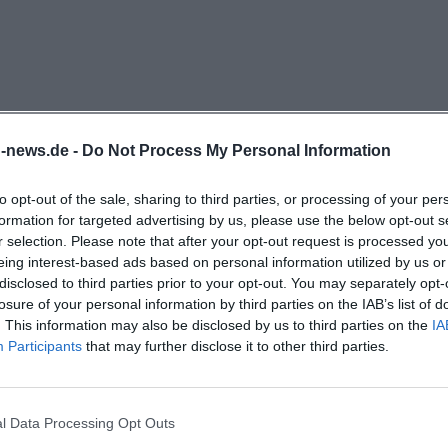
men und deutschen Komödien bis zu internationalen Blo
Im Ablauf ist alles auf Übersichtlichkeit ausgelegt: Zuers
hließend die gewünschte Vorstellung und die Plätze im
aal sichern. Durch die Angabe des Saals erkennen Gäst
stik ihr Film gezeigt wird. Wer flexibel bleiben möchte,
n-news.de -
Do Not Process My Personal Information
llungen am Tag, insbesondere an Wochenenden und in 
häufig Früh- und Spätvorstellungen zur Wahl. Für Sneak
to opt-out of the sale, sharing to third parties, or processing of your per
 hauseigene Archiv als Orientierung, welche Überraschu
formation for targeted advertising by us, please use the below opt-out s
r selection. Please note that after your opt-out request is processed y
ezeigt wurden. Damit bleibt das Haus nah an der bund
eing interest-based ads based on personal information utilized by us or
d bietet zugleich regionale Verlässlichkeit: aktuelle Sta
disclosed to third parties prior to your opt-out. You may separately opt-
nfassungen und Familienzeiten am Nachmittag. Tipp für
losure of your personal information by third parties on the IAB’s list of
. This information may also be disclosed by us to third parties on the
IA
ags und dienstags) gelten reduzierte Eintrittspreise – 
Participants
that may further disclose it to other third parties.
tig zu entdecken. Preisdetails veröffentlicht das Kino t
getrennt nach Tagen, Uhrzeiten und 2D/3D. Wer Wert au
tigt bei der Auswahl auch den Saal: Im großen Saal steh
hiemgau Traunstein?
l Data Processing Opt Outs
eren Komfort sich vor allem bei längeren Filmen bemer