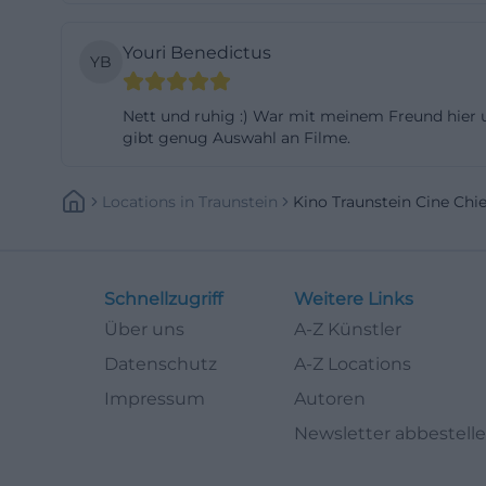
aus Autobahnzubr
Youri Benedictus
Innenstadt und H
YB
Sitzplätze, Säle 
Das Cine Chiemga
Nett und ruhig :) War mit meinem Freund hier 
gibt genug Auswahl an Filme.
ein Techniksetup,
größte Raum und 
Locations
In
Traunstein
Kino Traunstein Cine C
lang erwartete Bl
Plätzen bewusst
kleinen Tischen 
macht. In allen d
Schnellzugriff
Weitere Links
verständlich ble
Über uns
A-Z Künstler
ermöglicht reale
Datenschutz
A-Z Locations
der Programmwah
Impressum
Autoren
Architektur und 
Newsletter abbestell
sorgen dafür, das
der Wiedereröff