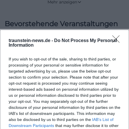
Mehr anzeigen
gehört zum Ensemble der ehemaligen Saline, das
bis heute die Entwicklung Traunsteins sichtbar
Bevorstehende Veranstaltungen
macht. Besonders wertvoll ist dabei, dass die
historische Struktur nicht nur in Archivalien
beschrieben wird, sondern im Stadtraum weiterhin
traunstein-news.de -
Do Not Process My Personal
Information
erlebbar bleibt. Die Salinenkapelle, die erhaltenen
Keine Veranstaltungen gefunden
Salinenhäuser, der rekonstruierte Zusammenhang
If you wish to opt-out of the sale, sharing to third parties, or
zur Salzproduktion und die Nähe zum heutigen
processing of your personal or sensitive information for
Salinenpark geben dem Ort eine klare Identität.
targeted advertising by us, please use the below opt-out
section to confirm your selection. Please note that after your
Gleichzeitig ist Karl-Theodor-Platz für viele
opt-out request is processed you may continue seeing
Menschen vor allem ein zentral gelegener Parkplatz
interest-based ads based on personal information utilized by
mit schnellen Wegen in die Innenstadt und einer
us or personal information disclosed to third parties prior to
your opt-out. You may separately opt-out of the further
guten Anbindung für Auto, Bahn und Fußwege.
disclosure of your personal information by third parties on the
([traunstein.de]
IAB’s list of downstream participants. This information may
(https://www.traunstein.de/tourismus-freizeit/das-
also be disclosed by us to third parties on the
IAB’s List of
Downstream Participants
that may further disclose it to other
salz-in-traunstein/schauplaetze-der-saline/karl-