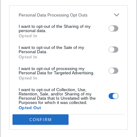
third parties.
theodor-sudhaus/))
Personal Data Processing Opt Outs
Parken am Karl-Theodor-Platz in Traunstein
Das stärkste Suchthema rund um Karl-Theodor-
I want to opt-out of the Sharing of my
personal data.
Platz ist eindeutig das Parken. Das ist
Opted In
nachvollziehbar, denn der Platz ist im städtischen
I want to opt-out of the Sale of my
Parksystem als P2 Zentrum/Karl-Theodor-Platz
Personal Data.
Opted In
ausgewiesen und verfügt über 310 Stellplätze. Der
Parkplatz ist ganztägig geöffnet und wird von der
I want to opt-out of processing my
Personal Data for Targeted Advertising.
Stadt Traunstein bewirtschaftet. Die
Opted In
Gebührenregelung ist klar und für Kurzbesuche
I want to opt-out of Collection, Use,
Häufig gestellte Fragen
gut planbar: Montag bis Freitag von 9 bis 18 Uhr
Retention, Sale, and/or Sharing of my
Personal Data that Is Unrelated with the
sowie Samstag von 9 bis 12 Uhr kostet das Parken
Purposes for which it was collected.
Opted Out
0,10 Euro pro 10 Minuten. Zusätzlich gibt es eine
Wo kann ich am Karl-Theodor-Platz in Traunstein
Monatskarte für 52,50 Euro, was den Standort auch
parken?
CONFIRM
für Pendlerinnen, Beschäftigte und regelmäßige
Besucher interessant macht. Wer mit einem
Wie viele Stellplätze hat der Karl-Theodor-