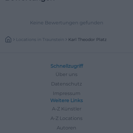
zentrumsnahe Stellplätze in Parkhäusern,
Tiefgaragen und auf Parkplätzen. Das entlastet den
Keine Bewertungen gefunden
Innenstadtverkehr und schafft Alternativen, falls
der direkte Platz einmal voll belegt ist. Die Stadt
Locations
In
Traunstein
Karl Theodor Platz
weist zudem darauf hin, dass in der Innenstadt eine
Höchstparkdauer von zwei Stunden gilt und im
Bahnhofsbereich sogar nur 30 Minuten, sofern man
nicht gerade auf dem Karl-Theodor-Parkplatz steht.
Schnellzugriff
Genau hier liegt der Vorteil des Standorts: Er
Über uns
verbindet zentrale Lage mit einer relativ klaren,
Datenschutz
großzügigen Parkplatzstruktur. Außerdem liegt der
Impressum
Festplatz an der Siegsdorfer Straße als zusätzliche
Weitere Links
kostenlose Option in fußläufiger Nähe zur
A-Z Künstler
Innenstadt, wobei bei Großveranstaltungen
A-Z Locations
Einschränkungen möglich sind. Für Suchanfragen
Autoren
wie Karl-Theodor-Platz Traunstein parken, Parkplatz