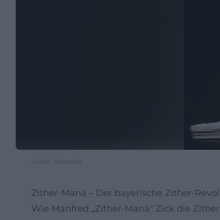
Quelle: Wikipedia
Zither-Manä – Der bayerische Zither-Revo
Wie Manfred „Zither-Manä“ Zick die Zither