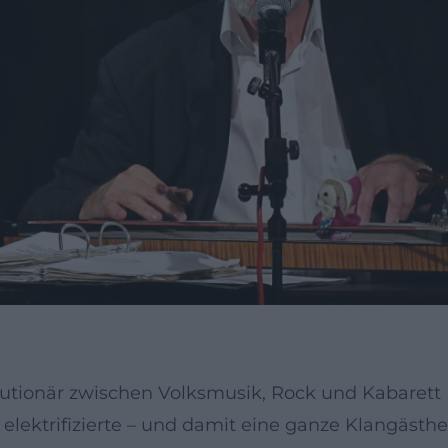
lutionär zwischen Volksmusik, Rock und Kabarett
 elektrifizierte – und damit eine ganze Klangäst