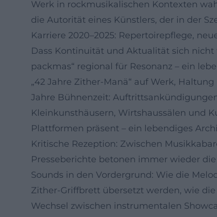
Werk in rockmusikalischen Kontexten wahr
die Autorität eines Künstlers, der in der S
Karriere 2020–2025: Repertoirepflege, neu
Dass Kontinuität und Aktualität sich nich
packmas“ regional für Resonanz – ein leben
„42 Jahre Zither-Manä“ auf Werk, Haltun
Jahre Bühnenzeit: Auftrittsankündigungen
Kleinkunsthäusern, Wirtshaussälen und Ku
Plattformen präsent – ein lebendiges Archi
Kritische Rezeption: Zwischen Musikkabare
Presseberichte betonen immer wieder die D
Sounds in den Vordergrund: Wie die Melod
Zither-Griffbrett übersetzt werden, wie d
Wechsel zwischen instrumentalen Showcase