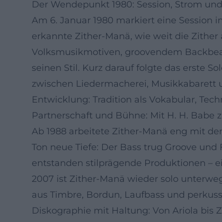
Der Wendepunkt 1980: Session, Strom und
Am 6. Januar 1980 markiert eine Session i
erkannte Zither-Manä, wie weit die Zither
Volksmusikmotiven, groovendem Backbeat u
seinen Stil. Kurz darauf folgte das erste S
zwischen Liedermacherei, Musikkabarett und
Entwicklung: Tradition als Vokabular, Tech
Partnerschaft und Bühne: Mit H. H. Babe 
Ab 1988 arbeitete Zither-Manä eng mit d
Ton neue Tiefe: Der Bass trug Groove und F
entstanden stilprägende Produktionen – ei
2007 ist Zither-Manä wieder solo unterwe
aus Timbre, Bordun, Laufbass und perkussiv
Diskographie mit Haltung: Von Ariola bis Zi