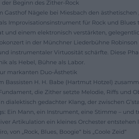
 der Beginn des Zither-Rock
m Gasthof Nägele bei Miesbach den ästhetischen „K
 als Improvisationsinstrument für Rock und Blues
nd einem elektronisch verstärkten, gelegentlich 
olokonzert in der Münchner Liederbühne Robinson – 
 instrumentaler Virtuosität schärfte. Diese Phase
nik als Hebel, Bühne als Labor.
zur markanten Duo-Ästhetik
em Bassisten H. H. Babe (Hartmut Hotzel) zusam
undament, die Zither setzte Melodie, Riffs und Ob
n dialektisch gedachter Klang, der zwischen G’st
gs: Ein Mann, ein Instrument, eine Stimme – und
er Artikulation ein kleines Orchester entstehen l
ro, von „Rock, Blues, Boogie“ bis „Coole Zeid“