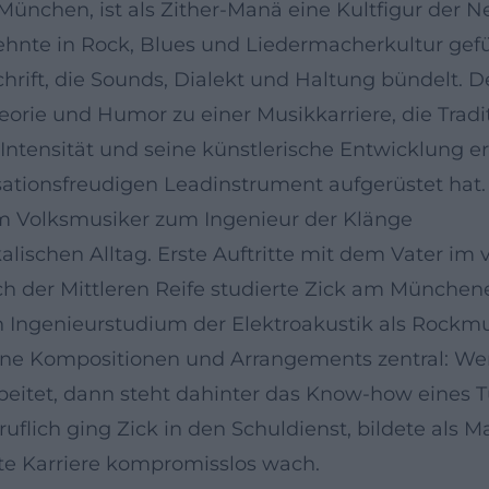
 München, ist als Zither-Manä eine Kultfigur der
rzehnte in Rock, Blues und Liedermacherkultur ge
hrift, die Sounds, Dialekt und Haltung bündelt. D
heorie und Humor zu einer Musikkarriere, die Trad
-Intensität und seine künstlerische Entwicklung e
sationsfreudigen Leadinstrument aufgerüstet hat.
m Volksmusiker zum Ingenieur der Klänge
alischen Alltag. Erste Auftritte mit dem Vater i
ch der Mittleren Reife studierte Zick am München
n Ingenieurstudium der Elektroakustik als Rockmus
 seine Kompositionen und Arrangements zentral: W
itet, dann steht dahinter das Know-how eines Tüf
ruflich ging Zick in den Schuldienst, bildete al
eite Karriere kompromisslos wach.