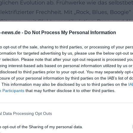
ichen Evolution ab. Frühwerke wie das selbstbetit
ktrifizierter Frechheit. Mit „Rock, Blues, Boogie
Gitarren – mit Plektrumartikulation, Bass- und Ak
 geben. Die Kompilation „20 Jahre – Zither-Manä
n-news.de -
Do Not Process My Personal Information
enso Liedtexte mit Biss wie instrumentale Showpi
to opt-out of the sale, sharing to third parties, or processing of your per
 (2009) und „Coole Zeid“ (2013) dokumentieren die
formation for targeted advertising by us, please use the below opt-out s
e mit Kabarett-Augenmaß zwischen Satire und Sent
r selection. Please note that after your opt-out request is processed y
eing interest-based ads based on personal information utilized by us or
 is wieas war“, „Murnauer Markt“ oder „Manä’s Har
disclosed to third parties prior to your opt-out. You may separately opt-
osen-Nummer zeigt.
losure of your personal information by third parties on the IAB’s list of
. This information may also be disclosed by us to third parties on the
IA
rument der Neuen Volksmusik
Participants
that may further disclose it to other third parties.
hordophon mit Melodiesaiten auf Griffbrett und ei
t: Der Daumen führt die Melodie mit Plek, währe
l Data Processing Opt Outs
kung, behutsame Verzerrung und lebendige Dynam
zugleich sein alpines Timbre bewahrt. Im Arrang
o opt-out of the Sharing of my personal data.