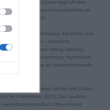
che Refrains, der Groove folgt oft dem
r, der Folklorematerial neu belichtet, es
ge Klangmarke setzt.
 zum stilistischen Werkzeug, das Nähe und
istischer Moderation – pointierte
zu Gesamterlebnissen: Klang, Sprache,
heatral wirkt: konzentriert, rhythmisch,
cht als Flucht; Humor als Widerstandskraft;
ewürdigt. Zu den Preisen zählen der Grüne
rische Poetentaler (2013). Die Laudatio
, wie selbstverständlich Zither-Manäs