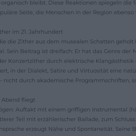
-organisch bleibt. Diese Reaktionen spiegeln die
puläre Seite, die Menschen in der Region ebens
ither im 21. Jahrhundert
e, die die Zither aus dem musealen Schatten gehol
l. Sein Beitrag ist dreifach: Er hat das Genre de
der Konzertzither durch elektrische Klangästheti
, in der Dialekt, Satire und Virtuosität eine natürl
 – nicht durch akademische Programmschriften, so
 Abend fliegt
gen: Auftakt mit einem griffigen Instrumental (hä
lerer Teil mit erzählerischer Ballade, zum Schlus
nsprache erzeugt Nähe und Spontaneität. Seine B