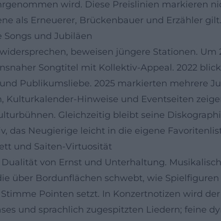
genommen wird. Diese Preislinien markieren nich
zene als Erneuerer, Brückenbauer und Erzähler gilt
e Songs und Jubiläen
t widersprechen, beweisen jüngere Stationen. Um 2
snaher Songtitel mit Kollektiv-Appeal. 2022 blickt
g und Publikumsliebe. 2025 markierten mehrere 
, Kulturkalender-Hinweise und Eventseiten zeige
lturbühnen. Gleichzeitig bleibt seine Diskograp
v, das Neugierige leicht in die eigene Favoritenlis
tt und Saiten-Virtuosität
ualität von Ernst und Unterhaltung. Musikalisch r
ie über Bordunflächen schwebt, wie Spielfiguren
ie Stimme Pointen setzt. In Konzertnotizen wird
s und sprachlich zugespitzten Liedern; feine dy