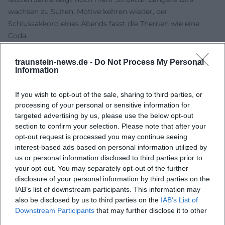
wachsen zu Suiten, Motive kehren wieder, der
Schlussakkord eines Abends fasst die Themen wie eine
Coda.
Themen und kultureller Einfluss: Geschlechter, Politik,
Popkultur
traunstein-news.de -
Do Not Process My Personal
Information
Appelt testet Grenzen – bewusst, kalkuliert, mit dem Risiko
des Widerspruchs. Dieses Ringen um Reibung macht seine
If you wish to opt-out of the sale, sharing to third parties, or
Auftritte zu gesellschaftlichen Resonanzräumen. Seine
processing of your personal or sensitive information for
Stücke entfalten sich wie kulturkritische Essays in
targeted advertising by us, please use the below opt-out
Stand‑up‑Form: Er verknüpft Rollenklischees, Medienhypes
section to confirm your selection. Please note that after your
und Lebenswirklichkeit, kollagiert sie mit Überzeichnung
opt-out request is processed you may continue seeing
und wendet dann den Blick auf die menschliche Schwäche
interest-based ads based on personal information utilized by
– sein eigentlicher „Hook“. Als erfahrener Bühnenarbeiter
us or personal information disclosed to third parties prior to
nutzt er die Dynamik der Live‑Situation: Lachen als
your opt-out. You may separately opt-out of the further
disclosure of your personal information by third parties on the
kollektive Katharsis, Provokation als dramaturgischer
IAB’s list of downstream participants. This information may
Effekt, Versöhnung im Ausklang.
also be disclosed by us to third parties on the
IAB’s List of
Releases, Bücher und eine überraschende „Single“
Downstream Participants
that may further disclose it to other
Neben den Bühnenalben veröffentlichte Appelt 2008 das
third parties.