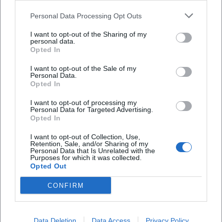
Buch Männer muss man schlagen, das seine Inhalte
essayistisch ausformuliert. Bemerkenswert ist zudem die
Personal Data Processing Opt Outs
2000 mit Aquagen erschienene Single Tanz für mich – eine
I want to opt-out of the Sharing of my
kuriose Fußnote, die allerdings seinen Humor‑Kosmos
personal data.
Opted In
nicht verlassen hat: Rhythmus, Refrain, Publikumsruf – alles
bleibt bei Appelt performative Musik des Lachens. Die
I want to opt-out of the Sale of my
Summe der Veröffentlichungen belegt sein
Personal Data.
Opted In
Langstreckenformat: Er denkt in Zyklen, verfeinert Material
und setzt auf Wiedererkennbarkeit ohne Stillstand.
I want to opt-out of processing my
Personal Data for Targeted Advertising.
Bühnenpraxis als Qualitätsmerkmal: Erfahrung zählt
Opted In
Erfahrung (Experience) ist Appelts stärkste Währung. Er
kennt das Handwerk vom kleinen Saal bis zur TV‑Bühne,
I want to opt-out of Collection, Use,
Retention, Sale, and/or Sharing of my
reagiert auf Raumakustik, Sitzplan und
Personal Data that Is Unrelated with the
Publikumstemperatur. Diese Praxisnähe erzeugt Vertrauen
Purposes for which it was collected.
Opted Out
(Trustworthiness): Man spürt, dass die Gags nicht am
Schreibtisch erstarren, sondern im Live‑Dialog
CONFIRM
geschmiedet werden. Seine Autorität (Authoritativeness)
speist sich aus Beständigkeit, Präsenz in führenden
Formaten und dokumentierten Releases; sein Fachwissen
Data Deletion
Data Access
Privacy Policy