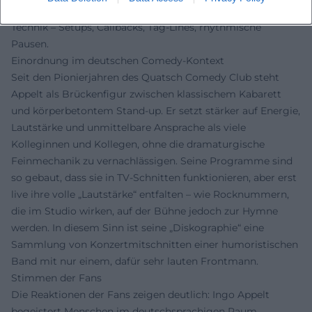
(Expertise) zeigt sich im präzisen Einsatz komischer
Technik – Setups, Callbacks, Tag‑Lines, rhythmische
Pausen.
Einordnung im deutschen Comedy‑Kontext
Seit den Pionierjahren des Quatsch Comedy Club steht
Appelt als Brückenfigur zwischen klassischem Kabarett
und körperbetontem Stand‑up. Er setzt stärker auf Energie,
Lautstärke und unmittelbare Ansprache als viele
Kolleginnen und Kollegen, ohne die dramaturgische
Feinmechanik zu vernachlässigen. Seine Programme sind
so gebaut, dass sie in TV‑Schnitten funktionieren, aber erst
live ihre volle „Lautstärke“ entfalten – wie Rocknummern,
die im Studio wirken, auf der Bühne jedoch zur Hymne
werden. In diesem Sinn ist seine „Diskographie“ eine
Sammlung von Konzertmitschnitten einer humoristischen
Band mit nur einem, dafür sehr lauten Frontmann.
Stimmen der Fans
Die Reaktionen der Fans zeigen deutlich: Ingo Appelt
begeistert Menschen im deutschsprachigen Raum.