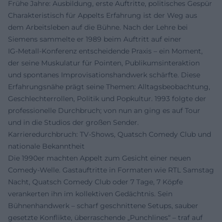
Frühe Jahre: Ausbildung, erste Auftritte, politisches Gespür
Charakteristisch für Appelts Erfahrung ist der Weg aus
dem Arbeitsleben auf die Bühne. Nach der Lehre bei
Siemens sammelte er 1989 beim Auftritt auf einer
IG‑Metall‑Konferenz entscheidende Praxis – ein Moment,
der seine Muskulatur für Pointen, Publikumsinteraktion
und spontanes Improvisationshandwerk schärfte. Diese
Erfahrungsnähe prägt seine Themen: Alltagsbeobachtung,
Geschlechterrollen, Politik und Popkultur. 1993 folgte der
professionelle Durchbruch; von nun an ging es auf Tour
und in die Studios der großen Sender.
Karrieredurchbruch: TV‑Shows, Quatsch Comedy Club und
nationale Bekanntheit
Die 1990er machten Appelt zum Gesicht einer neuen
Comedy‑Welle. Gastauftritte in Formaten wie RTL Samstag
Nacht, Quatsch Comedy Club oder 7 Tage, 7 Köpfe
verankerten ihn im kollektiven Gedächtnis. Sein
Bühnenhandwerk – scharf geschnittene Setups, sauber
gesetzte Konflikte, überraschende „Punchlines“ – traf auf