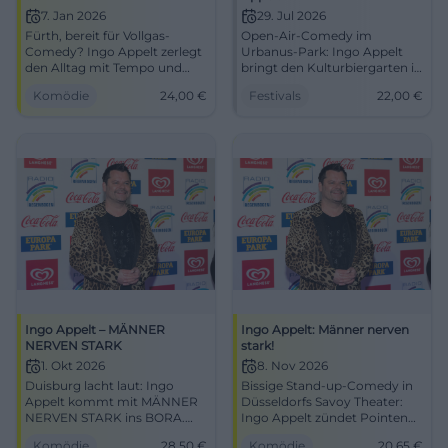
7. Jan 2026
29. Jul 2026
Fürth, bereit für Vollgas-
Open-Air-Comedy im
Comedy? Ingo Appelt zerlegt
Urbanus-Park: Ingo Appelt
den Alltag mit Tempo und
bringt den Kulturbiergarten in
Timing in der Comödie Fürth.
Gelsenkirchen-Buer zum
Komödie
24,00
€
Festivals
22,00
€
07.01.2026, 19:30 Uhr, Tickets
Beben. 29.07.2026, Tickets ab
ab 24 €. Lachen befreit – jetzt
22 €. #Comedy
Plätze sichern!
#Gelsenkirchen
#ComedyFürth
Ingo Appelt – MÄNNER
Ingo Appelt: Männer nerven
NERVEN STARK
stark!
1. Okt 2026
8. Nov 2026
Duisburg lacht laut: Ingo
Bissige Stand-up-Comedy in
Appelt kommt mit MÄNNER
Düsseldorfs Savoy Theater:
NERVEN STARK ins BORA.
Ingo Appelt zündet Pointen
Pointen, Tempo, Live-Energie
im Sekundentakt. 08.11.2026,
Komödie
28,50
€
Komödie
20,65
€