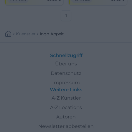
– am 01.10.2026 ab 28,50 €.
19:00 Uhr, Tickets ab 20,65 €.
#Comedy
Alltag aus, Lachen an – jetzt
Plätze sichern!
#DüsseldorfComedy
1
Kuenstler
Ingo Appelt
Schnellzugriff
Über uns
Datenschutz
Impressum
Weitere Links
A-Z Künstler
A-Z Locations
Autoren
Newsletter abbestellen