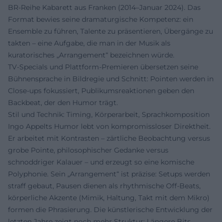
BR‑Reihe Kabarett aus Franken (2014–Januar 2024). Das
Format bewies seine dramaturgische Kompetenz: ein
Ensemble zu führen, Talente zu präsentieren, Übergänge zu
takten – eine Aufgabe, die man in der Musik als
kuratorisches „Arrangement“ bezeichnen würde.
TV‑Specials und Plattform‑Premieren übersetzen seine
Bühnensprache in Bildregie und Schnitt: Pointen werden in
Close‑ups fokussiert, Publikumsreaktionen geben den
Backbeat, der den Humor trägt.
Stil und Technik: Timing, Körperarbeit, Sprachkomposition
Ingo Appelts Humor lebt von kompromissloser Direktheit.
Er arbeitet mit Kontrasten – zärtliche Beobachtung versus
grobe Pointe, philosophischer Gedanke versus
schnoddriger Kalauer – und erzeugt so eine komische
Polyphonie. Sein „Arrangement“ ist präzise: Setups werden
straff gebaut, Pausen dienen als rhythmische Off‑Beats,
körperliche Akzente (Mimik, Haltung, Takt mit dem Mikro)
formen die Phrasierung. Die künstlerische Entwicklung der
letzten Jahre zeigt noch mehr Struktur: Längere Bits