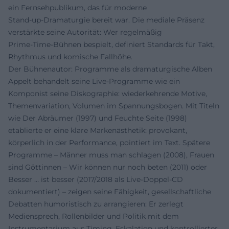
ein Fernsehpublikum, das für moderne
Stand‑up‑Dramaturgie bereit war. Die mediale Präsenz
verstärkte seine Autorität: Wer regelmäßig
Prime‑Time‑Bühnen bespielt, definiert Standards für Takt,
Rhythmus und komische Fallhöhe.
Der Bühnenautor: Programme als dramaturgische Alben
Appelt behandelt seine Live‑Programme wie ein
Komponist seine Diskographie: wiederkehrende Motive,
Themenvariation, Volumen im Spannungsbogen. Mit Titeln
wie Der Abräumer (1997) und Feuchte Seite (1998)
etablierte er eine klare Markenästhetik: provokant,
körperlich in der Performance, pointiert im Text. Spätere
Programme – Männer muss man schlagen (2008), Frauen
sind Göttinnen – Wir können nur noch beten (2011) oder
Besser … ist besser (2017/2018 als Live‑Doppel‑CD
dokumentiert) – zeigen seine Fähigkeit, gesellschaftliche
Debatten humoristisch zu arrangieren: Er zerlegt
Mediensprech, Rollenbilder und Politik mit dem
Instrumentarium aus Timing, Eskalation und kontrollierter