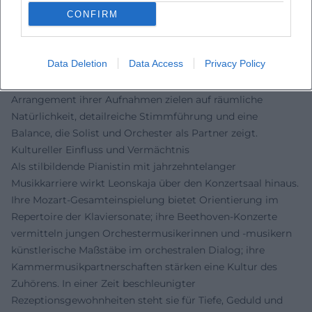
CONFIRM
Tempodramaturgie; bei Mozart pflegt sie eine federnde
Artikulation, die die „Sprechweise“ des klassischen Satzes
hörbar macht. Ihr Anschlag bleibt variabel – von
Data Deletion
Data Access
Privacy Policy
durchsichtigem Pianissimo bis zu tragfähigen,
orchestralen Tutti – doch stets ohne Härte. Produktion und
Arrangement ihrer Aufnahmen zielen auf räumliche
Natürlichkeit, detailreiche Stimmführung und eine
Balance, die Solist und Orchester als Partner zeigt.
Kultureller Einfluss und Vermächtnis
Als stilbildende Pianistin mit jahrzehntelanger
Musikkarriere wirkt Leonskaja über den Konzertsaal hinaus.
Ihre Mozart-Gesamteinspielung bietet Orientierung im
Repertoire der Klaviersonate; ihre Beethoven-Konzerte
vermitteln jungen Orchestermusikerinnen und -musikern
künstlerische Maßstäbe im orchestralen Dialog; ihre
Kammermusikpartnerschaften stärken eine Kultur des
Zuhörens. In einer Zeit beschleunigter
Rezeptionsgewohnheiten steht sie für Tiefe, Geduld und