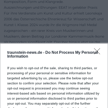
Komposition, Form und Klangrede.
Auszeichnungen und Ehrungen: EEAT in gelebter Praxis
Für ihre Verdienste um Kunst und Kultur erhielt Leonskaja
2006 das Österreichische Ehrenkreuz für Wissenschaft und
Kunst I. Klasse. 2024 wurde ihr die Wigmore Hall Medal
zugesprochen – ein rarer Kreis von Musikerinnen und
Musikern, deren Beitrag zur Londoner Kammermusik-Ikone
als besonders signifikant gilt. Darüber hinaus ehrt sie das
Wiener Konzerthaus als Ehrenmitglied; internationale
traunstein-news.de -
Do Not Process My Personal
Jurys würdigten ihre Aufnahmen wiederholt –
Information
exemplarisch der ICMA-Preis 2014 („Paris“) und spätere
Auszeichnungen für Lebenswerk und künstlerische
If you wish to opt-out of the sale, sharing to third parties, or
Konsequenz. Diese Anerkennungen belegen Autorität und
processing of your personal or sensitive information for
Vertrauenswürdigkeit: Eine Künstlerin, deren Diskographie,
targeted advertising by us, please use the below opt-out
Bühnenbiografie und pädagogische Arbeit in Summe ein
section to confirm your selection. Please note that after your
kohärentes künstlerisches Profil ergeben.
opt-out request is processed you may continue seeing
interest-based ads based on personal information utilized by
Aktuelle Projekte 2024–2026: Veröffentlichungen, Portraits
us or personal information disclosed to third parties prior to
und Konzertkalender
your opt-out. You may separately opt-out of the further
In den Jahren 2024 bis 2026 unterstreichen neue