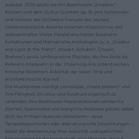
auslotet. 2025 setzte sie mit Beethovens „Emperor“-
Konzert und dem Es-Dur-Quintett op. 16 (mit Solistinnen
und Solisten des Orchestre Français des Jeunes)
interpretatorische Akzente zwischen Klassizismus und
spätwerkhafter Weite. Parallel erschienen kuratierte
Kollektionen und thematische Anthologien (u. a. „Shadow
and Light at the Piano“; „Mozart, Schubert, Chopin,
Brahms“) sowie umfangreiche Playlists, die ihre Rolle als
Referenz-Interpretin in der Streaming-Ära unterstreichen.
Kritische Rezeption: Autorität der leisen Töne und
architektonische Klarheit
Die Musikpresse würdigt Leonskajas „innate pianism“ und
ihre Fähigkeit, Struktur und Ausdruck organisch zu
verbinden. Ihre Beethoven-Interpretationen werden für
Klarheit, Spannweite und klangliche Noblesse gelobt; selbst
dort, wo Kritiken Nuancen diskutieren – etwa
Tempodispositionen oder dramaturgische Gewichtungen –,
bleibt die Anerkennung ihrer Autorität unangefochten.
Entscheidend ist die Handschrift: eine Rhetorik, die auf