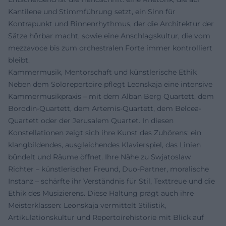
Kantilene und Stimmführung setzt, ein Sinn für
Kontrapunkt und Binnenrhythmus, der die Architektur der
Sätze hörbar macht, sowie eine Anschlagskultur, die vom
mezzavoce bis zum orchestralen Forte immer kontrolliert
bleibt.
Kammermusik, Mentorschaft und künstlerische Ethik
Neben dem Solorepertoire pflegt Leonskaja eine intensive
Kammermusikpraxis – mit dem Alban Berg Quartett, dem
Borodin-Quartett, dem Artemis-Quartett, dem Belcea-
Quartett oder der Jerusalem Quartet. In diesen
Konstellationen zeigt sich ihre Kunst des Zuhörens: ein
klangbildendes, ausgleichendes Klavierspiel, das Linien
bündelt und Räume öffnet. Ihre Nähe zu Swjatoslaw
Richter – künstlerischer Freund, Duo-Partner, moralische
Instanz – schärfte ihr Verständnis für Stil, Texttreue und die
Ethik des Musizierens. Diese Haltung prägt auch ihre
Meisterklassen: Leonskaja vermittelt Stilistik,
Artikulationskultur und Repertoirehistorie mit Blick auf