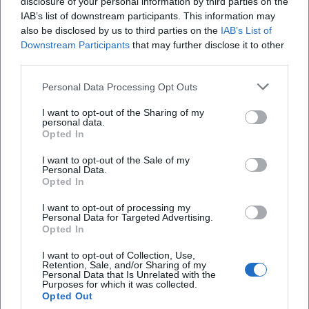
disclosure of your personal information by third parties on the
Veröffentlichungen und prominente Bühnen ihre
IAB’s list of downstream participants. This information may
anhaltende Präsenz. Neben kuratierten Sammlungen
also be disclosed by us to third parties on the
IAB’s List of
erschienen 2024/25 umfangreiche thematische Alben und
Downstream Participants
that may further disclose it to other
der Beethoven-Schwerpunkt mit Kaiser-Konzert.
third parties.
Konzertengagements führten sie u. a. nach Paris, Bremen,
Personal Data Processing Opt Outs
Köln und Kopenhagen; 2025 interpretierte sie Beethovens
Klavierkonzert Nr. 5 mit dem Gürzenich-Orchester Köln,
I want to opt-out of the Sharing of my
personal data.
während sie parallel Soloabende mit Beethovens Sonaten-
Opted In
Trilogie op. 109–111 gestaltete. Anfang 2026 widmet ihr der
Fernsehsender Mezzo ein Geburtstags-Porträtprogramm –
I want to opt-out of the Sale of my
Personal Data.
ein mediales Zeichen für die ungebrochene Relevanz ihrer
Opted In
Interpretationskunst.
I want to opt-out of processing my
Stil, Technik und Klangideal: Werkzentrierung statt
Personal Data for Targeted Advertising.
Virtuosenkult
Opted In
Leonskajas Spiel verbindet gesangliche Linienführung,
I want to opt-out of Collection, Use,
elastische Zeitgestaltung und klare Formperspektive. In
Retention, Sale, and/or Sharing of my
Beethovens Variationensätzen modelliert sie harmonische
Personal Data that Is Unrelated with the
Purposes for which it was collected.
Drehpunkte mit atmender Phrasierung; in Schuberts
Opted Out
Großformen wahrt sie Spannungsbögen durch kluge