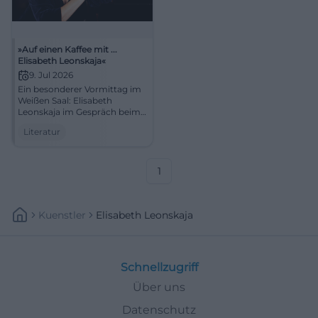
»Auf einen Kaffee mit ...
Elisabeth Leonskaja«
9. Jul 2026
Ein besonderer Vormittag im
Weißen Saal: Elisabeth
Leonskaja im Gespräch beim
Kissinger Sommer. Kulturell
Literatur
nah, klangvoll und
inspirierend.
#KissingerSommer
1
Kuenstler
Elisabeth Leonskaja
Schnellzugriff
Über uns
Datenschutz