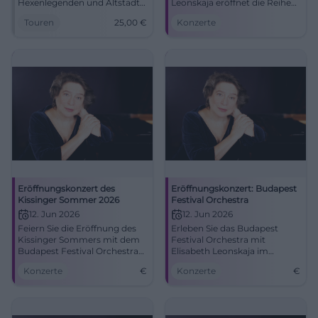
Hexenlegenden und Altstadt-
Leonskaja eröffnet die Reihe
Atmosphäre am Markt 4. Am
in der Allerheiligen-Hofkirche
Touren
25,00
€
Konzerte
6.4.2026 für 25 € pro Gruppe.
mit großer Spannung.
#Bonn
#Klassik #München
Eröffnungskonzert des
Eröffnungskonzert: Budapest
Kissinger Sommer 2026
Festival Orchestra
12. Jun 2026
12. Jun 2026
Feiern Sie die Eröffnung des
Erleben Sie das Budapest
Kissinger Sommers mit dem
Festival Orchestra mit
Budapest Festival Orchestra
Elisabeth Leonskaja im
und Elisabeth Leonskaja im
Regentenbau. Ein Highlight
Konzerte
€
Konzerte
€
Max-Littmann-Saal.
des Kissinger Sommers!