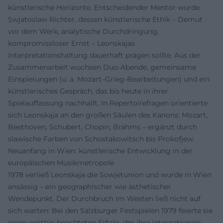
künstlerische Horizonte. Entscheidender Mentor wurde
Swjatoslaw Richter, dessen künstlerische Ethik – Demut
vor dem Werk, analytische Durchdringung,
kompromissloser Ernst – Leonskajas
Interpretationshaltung dauerhaft prägen sollte. Aus der
Zusammenarbeit wuchsen Duo-Abende, gemeinsame
Einspielungen (u. a. Mozart–Grieg-Bearbeitungen) und ein
künstlerisches Gespräch, das bis heute in ihrer
Spielauffassung nachhallt. In Repertoirefragen orientierte
sich Leonskaja an den großen Säulen des Kanons: Mozart,
Beethoven, Schubert, Chopin, Brahms – ergänzt durch
slawische Farben von Schostakowitsch bis Prokofjew.
Neuanfang in Wien: künstlerische Entwicklung in der
europäischen Musikmetropole
1978 verließ Leonskaja die Sowjetunion und wurde in Wien
ansässig – ein geographischer wie ästhetischer
Wendepunkt. Der Durchbruch im Westen ließ nicht auf
sich warten: Bei den Salzburger Festspielen 1979 feierte sie
einen weithin beachteten Erfolg, der ihre internationale