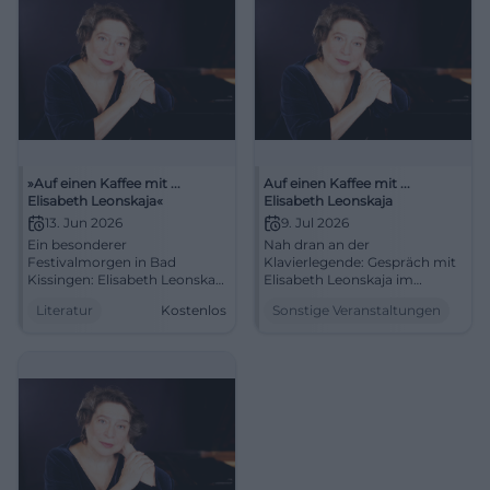
»Auf einen Kaffee mit ...
Auf einen Kaffee mit ...
Elisabeth Leonskaja«
Elisabeth Leonskaja
13. Jun 2026
9. Jul 2026
Ein besonderer
Nah dran an der
Festivalmorgen in Bad
Klavierlegende: Gespräch mit
Kissingen: Elisabeth Leonskaja
Elisabeth Leonskaja im
spricht im Weißen Saal über
Weißen Saal. 09.07.2026,
Literatur
Kostenlos
Sonstige Veranstaltungen
Kunst, Wege und Werke.
Eintritt und Uhrzeit folgen.
13.06.2026, kostenfrei.
Erkenntnisse aus erster Hand,
#KissingerSommer
inspirierende Atmosphäre.
Jetzt Termin vormerken.
#KissingerSommer