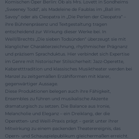
Komischen Oper Berlin: Ob als Mrs. Lovett in Sondheims
„Sweeney Todd“, als Madeleine de Faublas im „Ball im
Savoy“ oder als Cleopatra in „Die Perlen der Cleopatra“ –
ihre Bühnenpräsenz und Textgestaltung tragen
entscheidend zur Wirkung dieser Werke bei. In
Weill/Brechts „Die sieben Todsünden“ überzeugt sie mit
klanglicher Charakterzeichnung, rhythmischer Prägnanz
und präzisem Sprachduktus. Hier verbindet sich Expertise
im Genre mit historischer Stilsicherheit: Jazz-Operette,
Kabaretttradition und klassisches Musiktheater werden bei
Manzel zu zeitgemäßen Erzählformen mit klarer,
gegenwärtiger Aussage.
Diese Produktionen belegen auch ihre Fähigkeit,
Ensembles zu führen und musikalische Akzente
dramaturgisch zu setzen. Die Balance aus Ironie,
Melancholie und Eleganz – ein Dreiklang, der die
Operetten- und Weill-Praxis prägt – gerät unter ihrer
Mitwirkung zu einem packenden Theaterereignis, das
Opern- und Schauspielpublikum gleichermaßen erreicht.