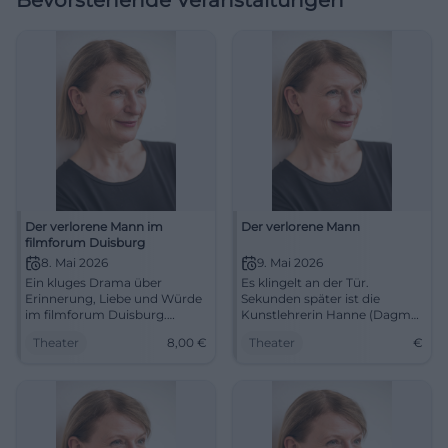
Bevorstehende Veranstaltungen
Der verlorene Mann im
Der verlorene Mann
filmforum Duisburg
8. Mai 2026
9. Mai 2026
Ein kluges Drama über
Es klingelt an der Tür.
Erinnerung, Liebe und Würde
Sekunden später ist die
im filmforum Duisburg.
Kunstlehrerin Hanne (Dagmar
Dagmar Manzel, Harald
Manzel) in einer
Theater
8,00
€
Theater
€
Krassnitzer und August Zirner
Dreiecksbeziehung.
berühren mit feiner Präsenz.
#Kultur