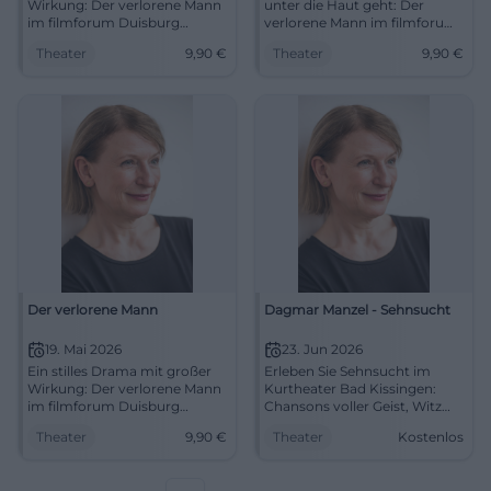
Wirkung: Der verlorene Mann
unter die Haut geht: Der
im filmforum Duisburg
verlorene Mann im filmforum
berührt mit starker
Duisburg erzählt von
Theater
9,90
€
Theater
9,90
€
Schauspielkunst und feiner
Erinnerung, Nähe und Würde.
Dramaturgie. 16.05.2026, 15:45
#Kino
Uhr, 9,90 €. Jetzt live erleben.
#Theater #Duisburg
Der verlorene Mann
Dagmar Manzel - Sehnsucht
19. Mai 2026
23. Jun 2026
Ein stilles Drama mit großer
Erleben Sie Sehnsucht im
Wirkung: Der verlorene Mann
Kurtheater Bad Kissingen:
im filmforum Duisburg
Chansons voller Geist, Witz
berührt mit Witz, Würde und
und Tiefe, getragen von
Theater
9,90
€
Theater
Kostenlos
starken Darstellern.
Dagmar Manzels
19.05.2026, 17:30 Uhr. #Kino
Bühnenpräsenz. 23.06.2026,
19:30 Uhr. Ein intensives