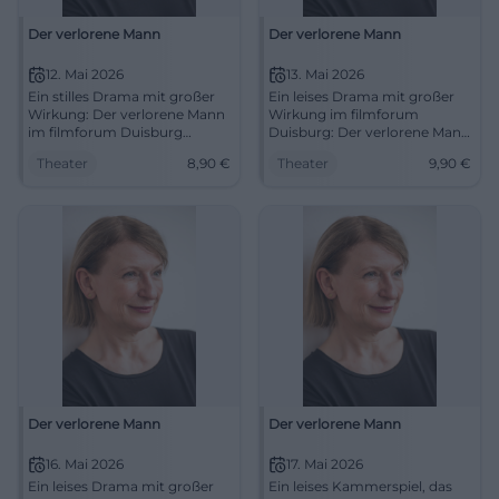
Der verlorene Mann
Der verlorene Mann
12. Mai 2026
13. Mai 2026
Ein stilles Drama mit großer
Ein leises Drama mit großer
Wirkung: Der verlorene Mann
Wirkung im filmforum
im filmforum Duisburg
Duisburg: Der verlorene Mann
berührt mit feiner Regie und
berührt mit starker Besetzung
Theater
8,90
€
Theater
9,90
€
starkem Ensemble.
und feiner Regie. 13.05.2026,
12.05.2026, 18:00 Uhr.
18:00 Uhr, 9,90 €.
#Duisburg
#Theaterabend #Duisburg
Der verlorene Mann
Der verlorene Mann
16. Mai 2026
17. Mai 2026
Ein leises Drama mit großer
Ein leises Kammerspiel, das