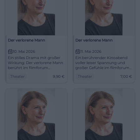
Der verlorene Mann
Der verlorene Mann
10. Mai 2026
11. Mai 2026
Ein stilles Drama mit großer
Ein berührender Kinoabend
Wirkung: Der verlorene Mann
voller leiser Spannung und
berührt im filmforum
großer Gefühle im filmforum
Duisburg mit Dagmar Manzel
Duisburg. Der verlorene Mann
Theater
9,90
€
Theater
7,00
€
und kluger Regie. 10.05.2026,
zeigt Liebe, Erinnerung und
15:15 Uhr, 9,90 €. #Duisburg
Würde. #Kino #Duisburg
#Kino