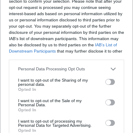
section to confirm your selection. Please note that after your
psychologische Feinabstimmung und Risikobereitschaft in
opt-out request is processed you may continue seeing
der Figurenentwicklung gelobt.
interest-based ads based on personal information utilized by
Besonders in der Schnittmenge aus Musiktheater und
us or personal information disclosed to third parties prior to
Sprechtheater hat Manzel Maßstäbe gesetzt: Sie zeigt, dass
your opt-out. You may separately opt-out of the further
disclosure of your personal information by third parties on the
Operette und Chanson – richtig verstanden – existentielle
IAB’s list of downstream participants. This information may
Themen verhandeln können. Diese Haltung prägt ihre
also be disclosed by us to third parties on the
IAB’s List of
Programmkonzeptionen und verleiht ihrer Diskographie
Downstream Participants
that may further disclose it to other
wie ihrer Bühnenarbeit nachhaltige Relevanz.
third parties.
Aktuelle Projekte 2024–2026: Regie-Debüt im Opernfach,
Repertoire-Rollen und Konzertprogramme
Personal Data Processing Opt Outs
In jüngerer Zeit hat Manzel ihre Expertise auch hinter die
I want to opt-out of the Sharing of my
Bühne verlagert: Mit einer Inszenierung von „Hänsel und
personal data.
Opted In
Gretel“ an der Komischen Oper Berlin präsentierte sie eine
bildstarke, publikumsnahe Lesart des Klassikers. Kritiken
I want to opt-out of the Sale of my
hoben die farbenreiche Ausgestaltung, klare
Personal Data.
Opted In
Figurenführung und musikalische Leichtigkeit hervor – ein
Regieansatz, der Oper für ein breites Publikum öffnet und
I want to opt-out of processing my
dennoch handwerkliche Strenge wahrt. Parallel bleibt sie
Personal Data for Targeted Advertising.
Opted In
als Interpretin in erfolgreichen Produktionen aktiv, etwa in