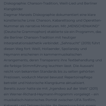
Diskographie: Chanson-Tradition, Weill-Lied und Berliner
Klangbilder
Dagmar Manzels Diskographie dokumentiert eine klare
künstlerische Linie: Chanson, Kabarettsong und Operetten-
Nummer als narrative Miniaturen. Mit „MENSCHENsKIND“
(Deutsche Grammophon) etablierte sie ein Programm, das
die Berliner Chanson-Tradition mit heutiger
Interpretationsästhetik verbindet. „Sehnsucht“ (2019) führt
diesen Weg fort: Weill, Hollaender, Spoliansky und
Heymann erscheinen in kammermusikalischen
Arrangements, deren Transparenz ihre Textbehandlung und
die farbige Stimmführung leuchten lässt. Die Auswahl
reicht von bekannten Standards bis zu selten gehörten
Preziosen, wodurch Manzel bewusst Repertoirepflege
betreibt und historische Klangräume aktualisiert.
Bereits zuvor hatte sie mit „Irgendwo auf der Welt“ (2011)
ein Werner-Richard-Heymann-Programm vorgelegt – ein
musikalisch-historisches Porträt zwischen UFA-Tonfilm,
Kabarett und Zeitgeschichte. Ihr Repertoire folgt einem