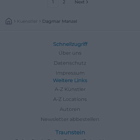
Bühnenerlebnis – jetzt Plätze
1
2
Next
sichern! #KissingerSommer
Kuenstler
Dagmar Manzel
Schnellzugriff
Über uns
Datenschutz
Impressum
Weitere Links
A-Z Künstler
A-Z Locations
Autoren
Newsletter abbestellen
Traunstein