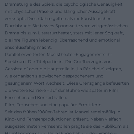
Dramaturgie des Spiels, die psychologische Genauigkeit
mit physischer Präsenz und klanglicher Aussagekraft
verknüpft. Diese Jahre gelten als ihr künstlerischer
Durchbruch: Sie bewies Spannweite vom zeitgenössischen
Drama bis zum Literaturtheater, stets mit jener Sogkraft,
die ihre Figuren lebendig, überraschend und emotional
anschlussfähig macht.
Parallel erweiterten Musiktheater-Engagements ihr
Spektrum. Die Titelpartie in „Die Großherzogin von
Gerolstein“ oder die Hauptrolle in „La Périchole“ zeigten,
wie organisch sie zwischen gesprochenem und
gesungenem Wort wechselt. Diese Grenzgänge befeuerten
die weitere Karriere – auf der Bühne wie später in Film,
Fernsehen und Konzerthallen.
Film, Fernsehen und eine populäre Ermittlerin
Seit den frühen 1980er-Jahren ist Manzel regelmäßig in
Kino- und Fernsehproduktionen präsent. Neben vielfach
ausgezeichneten Fernsehrollen prägte sie das Publikum als
Hauptkommissarin Paula Ringelhahn in den Franken-